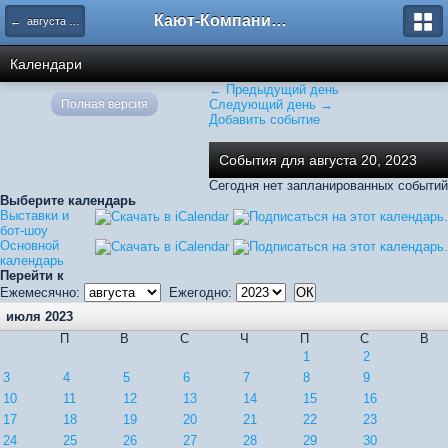
Кают-Компания "Катера и Яхты"
← августа 2023
Календари
← Предыдущий день
Полная версия
Следующий день →
Добавить событие
События для августа 20, 2023
Сегодня нет запланированных событий
Выберите календарь
Выставки и
бот-шоу
Основной
календарь
Перейти к
Ежемесячно:
Ежегодно:
июля 2023
П
В
С
Ч
П
С
В
1
2
3
4
5
6
7
8
9
10
11
12
13
14
15
16
17
18
19
20
21
22
23
24
25
26
27
28
29
30