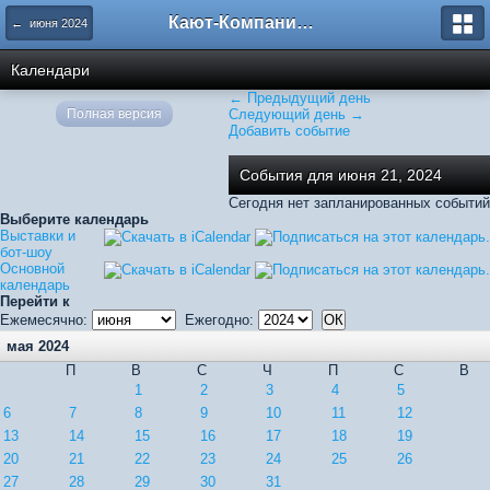
Кают-Компания "Катера и Яхты"
← июня 2024
Календари
← Предыдущий день
Полная версия
Следующий день →
Добавить событие
События для июня 21, 2024
Сегодня нет запланированных событий
Выберите календарь
Выставки и
бот-шоу
Основной
календарь
Перейти к
Ежемесячно:
Ежегодно:
мая 2024
П
В
С
Ч
П
С
В
1
2
3
4
5
6
7
8
9
10
11
12
13
14
15
16
17
18
19
20
21
22
23
24
25
26
27
28
29
30
31