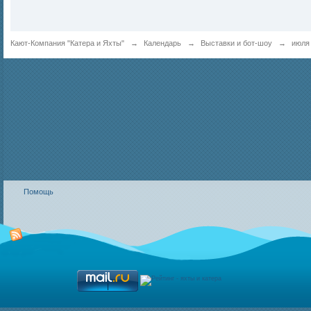
Кают-Компания "Катера и Яхты"
→
Календарь
→
Выставки и бот-шоу
→
июля
Помощь