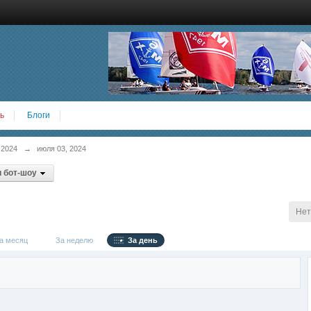
ь
Блоги
 2024
→
июля 03, 2024
 бот-шоу
Нет
 месяц
За неделю
За день