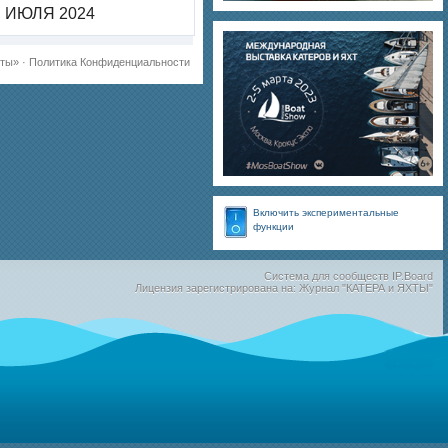
ИЮЛЯ 2024
хты»
·
Политика Конфиденциальности
Включить экспериментальные
функции
Система для сообществ
IP.Board
Лицензия зарегистрирована на: Журнал "КАТЕРА и ЯХТЫ"