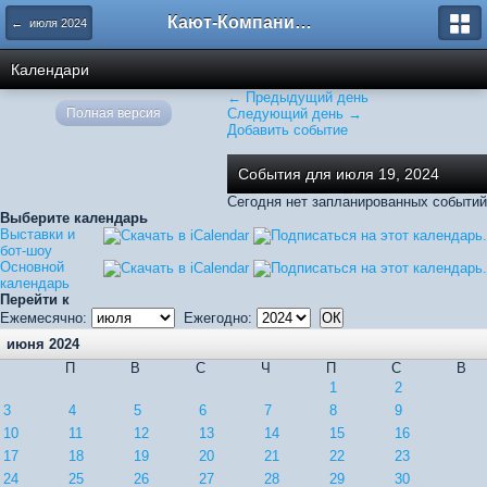
Кают-Компания "Катера и Яхты"
← июля 2024
Календари
← Предыдущий день
Полная версия
Следующий день →
Добавить событие
События для июля 19, 2024
Сегодня нет запланированных событий
Выберите календарь
Выставки и
бот-шоу
Основной
календарь
Перейти к
Ежемесячно:
Ежегодно:
июня 2024
П
В
С
Ч
П
С
В
1
2
3
4
5
6
7
8
9
10
11
12
13
14
15
16
17
18
19
20
21
22
23
24
25
26
27
28
29
30