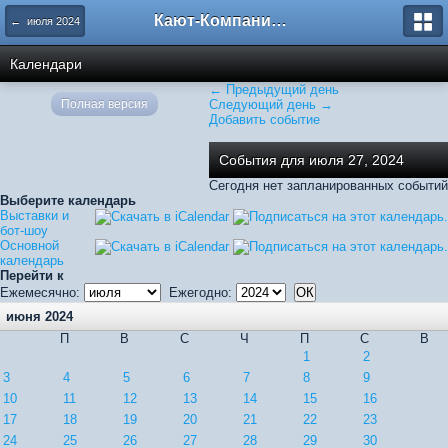
Кают-Компания "Катера и Яхты"
← июля 2024
Календари
← Предыдущий день
Полная версия
Следующий день →
Добавить событие
События для июля 27, 2024
Сегодня нет запланированных событий
Выберите календарь
Выставки и
бот-шоу
Основной
календарь
Перейти к
Ежемесячно:
Ежегодно:
июня 2024
П
В
С
Ч
П
С
В
1
2
3
4
5
6
7
8
9
10
11
12
13
14
15
16
17
18
19
20
21
22
23
24
25
26
27
28
29
30