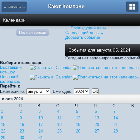
Кают-Компания "Катера и Яхты"
← августа 2024
Календари
← Предыдущий день
Полная версия
Следующий день →
Добавить событие
События для августа 05, 2024
Сегодня нет запланированных событий
Выберите календарь
Выставки и
бот-шоу
Основной
календарь
Перейти к
Ежемесячно:
Ежегодно:
июля 2024
П
В
С
Ч
П
С
В
1
2
3
4
5
6
7
8
9
10
11
12
13
14
15
16
17
18
19
20
21
22
23
24
25
26
27
28
29
30
31