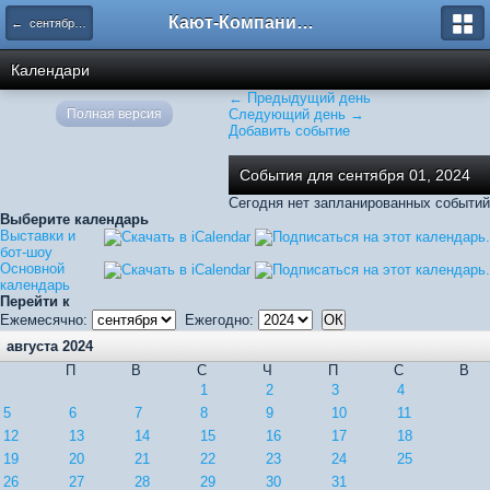
Кают-Компания "Катера и Яхты"
← сентября 2024
Календари
← Предыдущий день
Полная версия
Следующий день →
Добавить событие
События для сентября 01, 2024
Сегодня нет запланированных событий
Выберите календарь
Выставки и
бот-шоу
Основной
календарь
Перейти к
Ежемесячно:
Ежегодно:
августа 2024
П
В
С
Ч
П
С
В
1
2
3
4
5
6
7
8
9
10
11
12
13
14
15
16
17
18
19
20
21
22
23
24
25
26
27
28
29
30
31