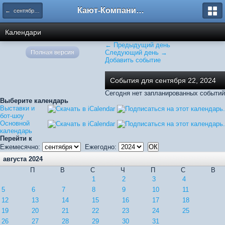
Кают-Компания "Катера и Яхты"
← сентября 2024
Календари
← Предыдущий день
Полная версия
Следующий день →
Добавить событие
События для сентября 22, 2024
Сегодня нет запланированных событий
Выберите календарь
Выставки и
бот-шоу
Основной
календарь
Перейти к
Ежемесячно:
Ежегодно:
августа 2024
П
В
С
Ч
П
С
В
1
2
3
4
5
6
7
8
9
10
11
12
13
14
15
16
17
18
19
20
21
22
23
24
25
26
27
28
29
30
31