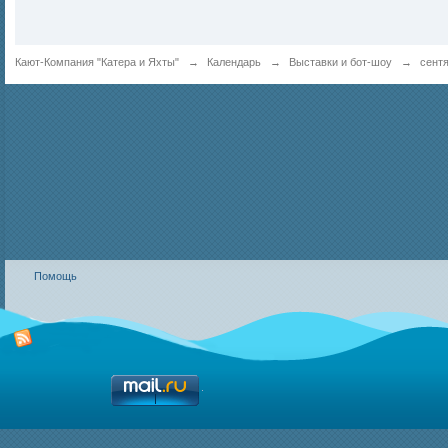
Кают-Компания "Катера и Яхты"
→
Календарь
→
Выставки и бот-шоу
→
сент
Помощь