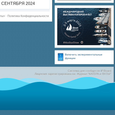
СЕНТЯБРЯ 2024
хты»
·
Политика Конфиденциальности
Включить экспериментальные
функции
Система для сообществ
IP.Board
Лицензия зарегистрирована на: Журнал "КАТЕРА и ЯХТЫ"