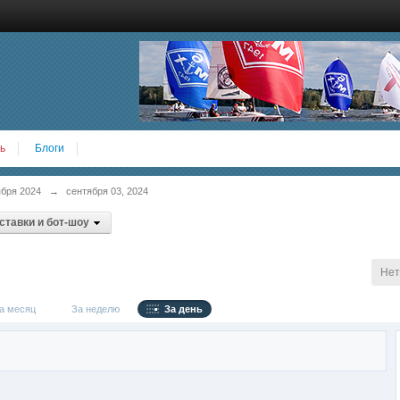
ь
Блоги
ября 2024
→
сентября 03, 2024
тавки и бот-шоу
Нет
 месяц
За неделю
За день