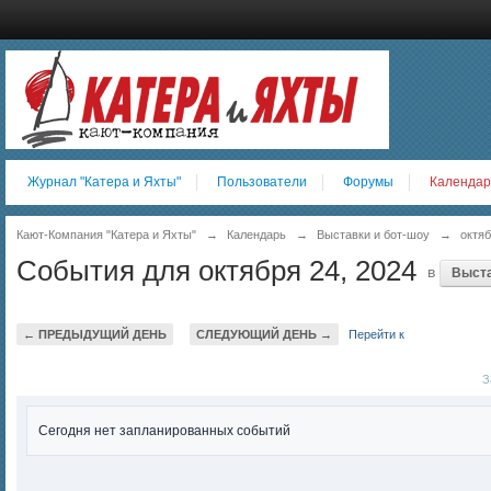
Журнал "Катера и Яхты"
Пользователи
Форумы
Календар
Кают-Компания "Катера и Яхты"
→
Календарь
→
Выставки и бот-шоу
→
октяб
События для октября 24, 2024
в
Выста
← ПРЕДЫДУЩИЙ ДЕНЬ
СЛЕДУЮЩИЙ ДЕНЬ →
Перейти к
За
Сегодня нет запланированных событий