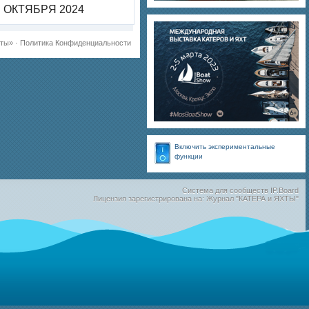
ОКТЯБРЯ 2024
хты»
·
Политика Конфиденциальности
Включить экспериментальные
функции
Система для сообществ
IP.Board
Лицензия зарегистрирована на: Журнал "КАТЕРА и ЯХТЫ"