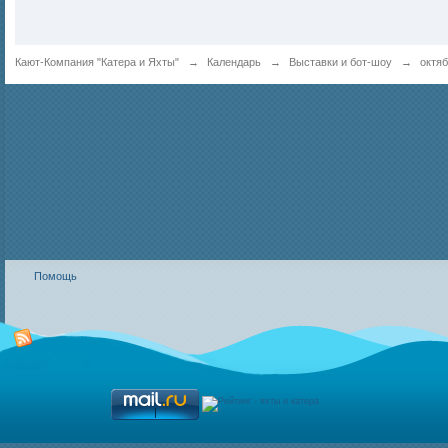
Кают-Компания "Катера и Яхты"
→
Календарь
→
Выставки и бот-шоу
→
октяб
Помощь