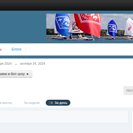
ь
Блоги
ря 2024
→
октября 24, 2024
вки и бот-шоу
Нет
 месяц
За неделю
За день