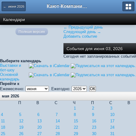
Кают-Компания "Катера и Яхты"
← июня 2026
Календари
← Предыдущий день
Полная версия
Следующий день →
Добавить событие
События для июня 03, 2026
Сегодня нет запланированных событий
Выберите календарь
Выставки и
бот-шоу
Основной
календарь
Перейти к
Ежемесячно:
Ежегодно:
мая 2026
П
В
С
Ч
П
С
В
1
2
3
4
5
6
7
8
9
10
11
12
13
14
15
16
17
18
19
20
21
22
23
24
25
26
27
28
29
30
31