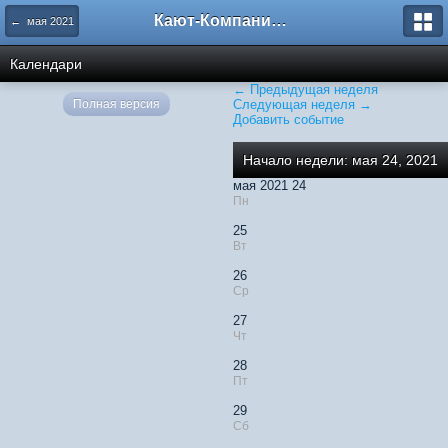
Кают-Компания "Катера и Яхты"
← мая 2021
Календари
← Предыдущая неделя
Полная версия
Следующая неделя →
Добавить событие
Начало недели: мая 24, 2021
мая 2021 24
Пн
25
Вт
26
Ср
27
Чт
28
Пт
29
Сб