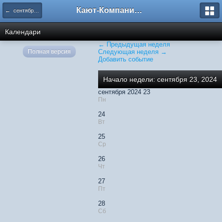
Кают-Компания "Катера и Яхты"
← сентября 2024
Календари
← Предыдущая неделя
Полная версия
Следующая неделя →
Добавить событие
Начало недели: сентября 23, 2024
сентября 2024 23
Пн
24
Вт
25
Ср
26
Чт
27
Пт
28
Сб