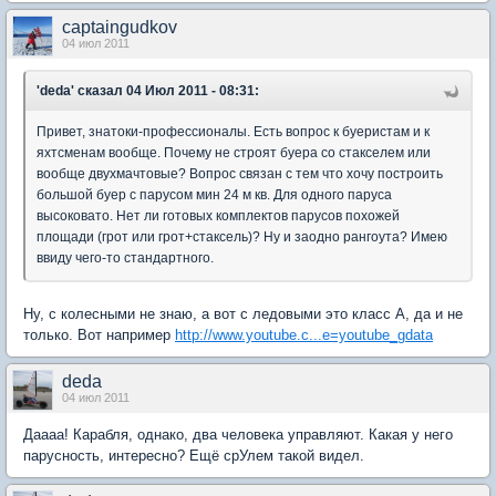
captaingudkov
04 июл 2011
'deda'
сказал 04 Июл 2011 - 08:31:
Привет, знатоки-профессионалы. Есть вопрос к буеристам и к
яхтсменам вообще. Почему не строят буера со стакселем или
вообще двухмачтовые? Вопрос связан с тем что хочу построить
большой буер с парусом мин 24 м кв. Для одного паруса
высоковато. Нет ли готовых комплектов парусов похожей
площади (грот или грот+стаксель)? Ну и заодно рангоута? Имею
ввиду чего-то стандартного.
Ну, с колесными не знаю, а вот с ледовыми это класс А, да и не
только. Вот например
http://www.youtube.c...e=youtube_gdata
deda
04 июл 2011
Даааа! Карабля, однако, два человека управляют. Какая у него
парусность, интересно? Ещё срУлем такой видел.