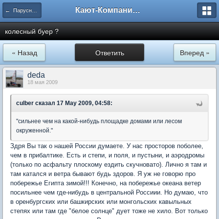
Кают-Компания "Катера и Яхты"
← Парусно-моторный экстрим и не только...
колесный буер ?
« Назад
Ответить
Вперед »
deda
18 мая 2009
culber
сказал 17 May 2009, 04:58:
"сильнее чем на какой-нибудь площадке домами или лесом
окруженной."
Здря Вы так о нашей России думаете. У нас просторов поболее,
чем в прибалтике. Есть и степи, и поля, и пустыни, и аэродромы
(только по асфальту плоскому ездить скучновато). Лично я там и
там катался и ветра бывают будь здоров. Я уж не говорю про
побережье Египта зимой!!! Конечно, на побережье океана ветер
посильнее чем где-нибудь в центральной Россиии. Но думаю, что
в оренбургских или башкирских или монгольских кавыльных
степях или там где "белое солнце" дует тоже не хило. Вот только