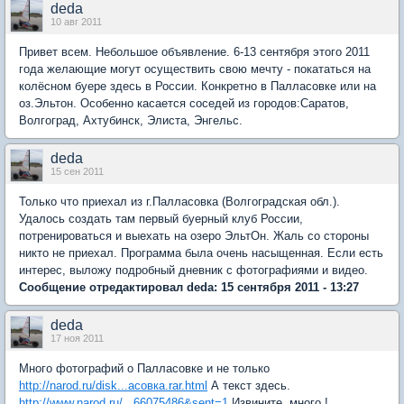
deda
10 авг 2011
Привет всем. Небольшое объявление. 6-13 сентября этого 2011
года желающие могут осуществить свою мечту - покататься на
колёсном буере здесь в России. Конкретно в Палласовке или на
оз.Эльтон. Особенно касается соседей из городов:Саратов,
Волгоград, Ахтубинск, Элиста, Энгельс.
deda
15 сен 2011
Только что приехал из г.Палласовка (Волгоградская обл.).
Удалось создать там первый буерный клуб России,
потренироваться и выехать на озеро ЭльтОн. Жаль со стороны
никто не приехал. Программа была очень насыщенная. Если есть
интерес, выложу подробный дневник с фотографиями и видео.
Сообщение отредактировал deda: 15 сентября 2011 - 13:27
deda
17 ноя 2011
Много фотографий о Палласовке и не только
http://narod.ru/disk...асовка.rar.html
А текст здесь.
http://www.narod.ru/...66075486&sent=1
Извините, много !