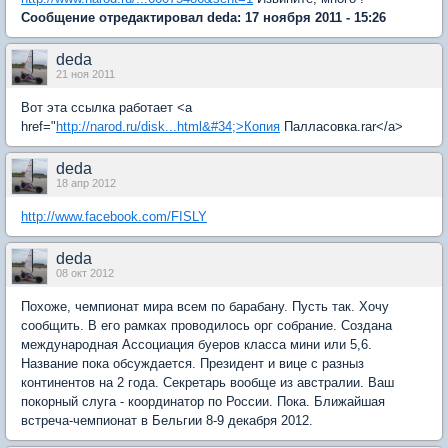
Сообщение отредактировал deda: 17 ноября 2011 - 15:26
deda
21 ноя 2011
Вот эта ссылка работает <a
href="
http://narod.ru/disk...html&#34;>Копия
Палласовка.rar</a>
deda
18 апр 2012
http://www.facebook.com/FISLY
deda
08 окт 2012
Похоже, чемпионат мира всем по барабану. Пусть так. Хочу
сообщить. В его рамках проводилось орг собрание. Создана
международная Ассоциация буеров класса мини или 5,6.
Название пока обсуждается. Президент и вице с разныз
континентов на 2 года. Секретарь вообще из австралии. Ваш
покорный слуга - координатор по России. Пока. Ближайшая
встреча-чемпионат в Бельгии 8-9 декабря 2012.