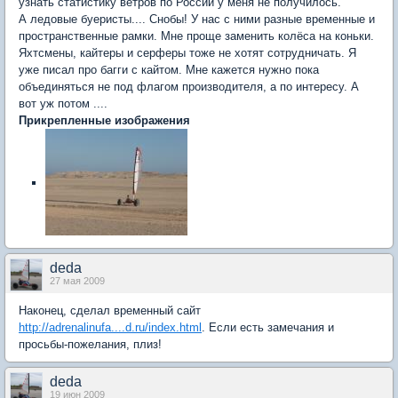
узнать статистику ветров по России у меня не получилось.
А ледовые буеристы.... Снобы! У нас с ними разные временные и
пространственные рамки. Мне проще заменить колёса на коньки.
Яхтсмены, кайтеры и серферы тоже не хотят сотрудничать. Я
уже писал про багги с кайтом. Мне кажется нужно пока
объединяться не под флагом производителя, а по интересу. А
вот уж потом ....
Прикрепленные изображения
deda
27 мая 2009
Наконец, сделал временный сайт
http://adrenalinufa....d.ru/index.html
. Если есть замечания и
просьбы-пожелания, плиз!
deda
19 июн 2009