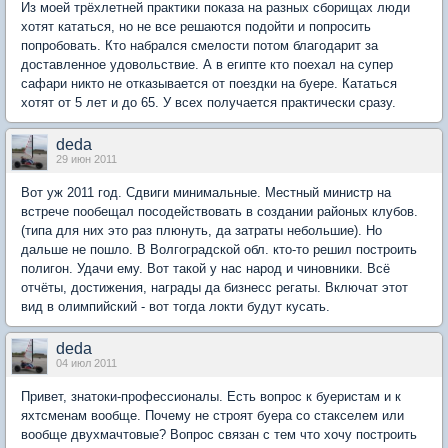
Из моей трёхлетней практики показа на разных сборищах люди
хотят кататься, но не все решаются подойти и попросить
попробовать. Кто набрался смелости потом благодарит за
доставленное удовольствие. А в египте кто поехал на супер
сафари никто не отказывается от поездки на буере. Кататься
хотят от 5 лет и до 65. У всех получается практически сразу.
deda
29 июн 2011
Вот уж 2011 год. Сдвиги минимальные. Местный министр на
встрече пообещал посодействовать в создании районых клубов.
(типа для них это раз плюнуть, да затраты небольшие). Но
дальше не пошло. В Волгоградской обл. кто-то решил построить
полигон. Удачи ему. Вот такой у нас народ и чиновники. Всё
отчёты, достижения, награды да бизнесс регаты. Включат этот
вид в олимпийский - вот тогда локти будут кусать.
deda
04 июл 2011
Привет, знатоки-профессионалы. Есть вопрос к буеристам и к
яхтсменам вообще. Почему не строят буера со стакселем или
вообще двухмачтовые? Вопрос связан с тем что хочу построить