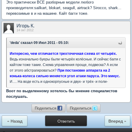
Это практически ВСЕ разборные модели любого
производителя:sailkart, blokart, seagull, airtrack? Sirocco, shark...
перевозимые в и на машине. Кайт багги тоже.
Игорь К.
14 окт 2012
'deda'
сказал 09 Июл 2011 - 05:10:
Интересно, чем отличается трехточечная схема от четырёх.
Ведь изначально буеры были четырёх колёсные. И сейчас багги с
кайтом тоже такие. Схема управления проще, подвеска? А если
от этого абстрагироваться?
При постановке аппарата на 2
конька-колеса сильно меняется угол атаки паруса. Это минус.
И..... На воде есть и однокорпусные и двух- и трёх- и поли-
Воот по выделенному хотелось бы мнение специалистов
послушать.
Поделиться
Поделиться
« Назад
Ответить
Вперед »