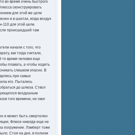
то во время очень быстрого
Флюсса сконструировать
тением для этой же цели
езен и в шахтах, когда воздух
н-110 для этой цели.
после происшедшей там
ели начали с того, что
ату, как тогда считали,
В то время человек еще
тобы плавать, а чтобы ходить
оникать слишком опасно. В
рдились при самых
пила его. Пытались
добраться до шлюза. Ствол
ьзующегося воздушным
ов того времени, не смог
сен и может бытъ смертелен
укции, Флюсе никогда еще не
на погружение. Лэмберт тоже
ыло. Стоя на дне, в полном