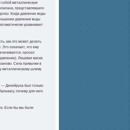
ей собой металлическую
клапана, представлявшего
долаз. Когда давление воды
меньшении давления воды
автоматически уравнивает
ь, как это может делать
. Это означает, что ему
величивается, просил
давление). Лицевая маска
заново. Сила привычки в
му металлическому шлему
я — Денейруза был только-
Аронаксу, почему для него
ух. Если бы мы были