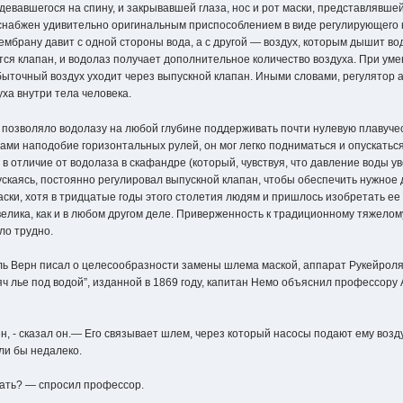
девавшегося на спину, и закрывавшей глаза, нос и рот маски, представлявш
снабжен удивительно оригинальным приспособлением в виде регулирующего 
ембрану давит с одной стороны вода, а с другой — воздух, которым дышит во
тся клапан, и водолаз получает дополнительное количество воздуха. При у
быточный воздух уходит через выпускной клапан. Иными словами, регулятор 
ха внутри тела человека.
 позволяло водолазу на любой глубине поддерживать почти нулевую плавучест
ами наподобие горизонтальных рулей, он мог легко подниматься и опускаться
 в отличие от водолаза в скафандре (который, чувствуя, что давление воды у
ускаясь, постоянно регулировал выпускной клапан, чтобы обеспечить нужное 
ки, хотя в тридцатые годы этого столетия людям и пришлось изобретать ее 
велика, как и в любом другом деле. Приверженность к традиционному тяжело
ло трудно.
юль Верн писал о целесообразности замены шлема маской, аппарат Рукейрол
яч лье под водой”, изданной в 1869 году, капитан Немо объяснил профессору 
ен, - сказал он.— Его связывает шлем, через который насосы подают ему возд
ли бы недалеко.
жать? — спросил профессор.