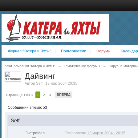
Журнал "Катера и Яхты"
Пользователи
Форумы
Календар
Кают-Компания "Катера и Яхты"
→
Тематические форумы
→
Парусно-моторный 
Дайвинг
Автор
Seff
,
13 мар 2004 20:35
ВПЕРЕД
Страница 1 из 3
1
2
3
Сообщений в теме: 53
Seff
ЭкстриМал
Отправлено
13 марта 2004 - 20:35