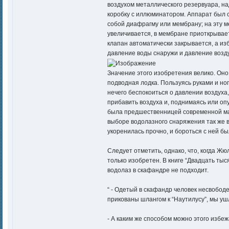
воздухом металлического резервуара, на
коробку с иллюминатором. Аппарат был 
собой диафрагму или мембрану; на эту м
увеличивается, в мембране приоткрывае
клапан автоматически закрывается, а из
давление воды снаружи и давление возду
Значение этого изобретения велико. Оно
подводная лодка. Пользуясь руками и ног
нечего беспокоиться о давлении воздуха,
прибавить воздуха и, поднимаясь или оп
была предшественницей современной мас
выборе водолазного снаряжения так же 
укоренилась прочно, и бороться с ней бы
Следует отметить, однако, что, когда Ж
только изобретен. В книге “Двадцать тыс
водолаз в скафандре не подходит.
“ - Одетый в скафандр человек несвобод
прикованы шлангом к “Наутилусу”, мы уш
- А каким же способом можно этого избе