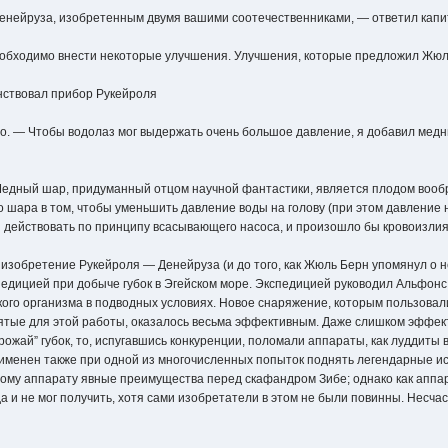
енейруза, изобретенным двумя вашими соотечественниками, — ответил капи
необходимо внести некоторые улучшения. Улучшения, которые предложил Жюл
нствовал прибор Рукейроля
. — Чтобы водолаз мог выдержать очень большое давление, я добавил медн
 Медный шар, придуманный отцом научной фантастики, является плодом вооб
 шара в том, чтобы уменьшить давление воды на голову (при этом давление 
ы действовать по принципу всасывающего насоса, и произошло бы кровоизлия
ь изобретение Рукейроля — Денейруза (и до того, как Жюль Берн упомянул о не
едицией при добыче губок в Эгейском море. Экспедицией руководил Альфонс
ого организма в подводных условиях. Новое снаряжение, которым пользовал
ятые для этой работы, оказалось весьма эффективным. Даже слишком эффект
ожай” губок, то, испугавшись конкуренции, поломали аппараты, как луддиты
менен также при одной из многочисленных попыток поднять легендарные ис
тому аппарату явные преимущества перед скафандром Зибе; однако как аппа
 и не мог получить, хотя сами изобретатели в этом не были повинны. Несчас