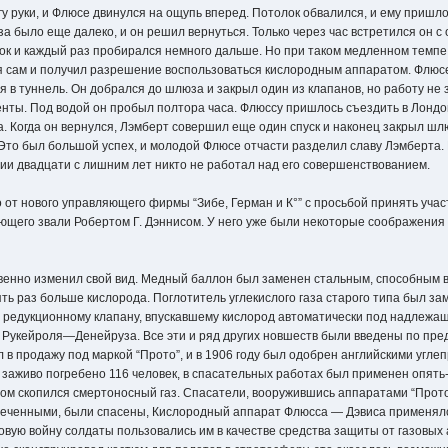
гу руки, и Флюсе двинулся на ощупь вперед. Потолок обвалился, и ему пришл
а было еще далеко, и он решил вернуться. Только через час встретился он 
к и каждый раз пробирался немного дальше. Но при таком медленном темпе
ся сам и получил разрешение воспользоваться кислородным аппаратом. Флю
я в туннель. Он добрался до шлюза и закрыл один из клапанов, но работу не з
ты. Под водой он пробыл полтора часа. Флюссу пришлось съездить в Лондо
за. Когда он вернулся, Лэмберт совершил еще один спуск и наконец закрыл ш
Это был большой успех, и молодой Флюсе отчасти разделил славу Лэмберта. 
ии двадцати с лишним лет никто не работал над его совершенствованием.
 от нового управляющего фирмы “Зибе, Герман и К°” с просьбой принять учас
его звали Робертом Г. Дэннисом. У него уже были некоторые соображения н
венно изменил свой вид. Медный баллон был заменен стальным, способным 
ять раз больше кислорода. Поглотитель углекислого газа старого типа был з
о редукционному клапану, впускавшему кислород автоматически под надлежа
е Рукейроля—Денейруза. Все эти и ряд других новшеств были введены по пр
 в продажу под маркой “Прото”, и в 1906 году был одобрен английскими угл
о заживо погребено 116 человек, в спасательных работах был применен опять
ром скопился смертоносный газ. Спасатели, вооружившись аппаратами “Прото
бреченными, были спасены, Кислородный аппарат Флюсса — Дэвиса применял
овую войну солдаты пользовались им в качестве средства защиты от газовых 