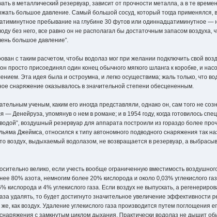
ать в металлический резервуар, зависит от прочности металла, а в те време
ержать большое давление. Самый большой сосуд, который тогда применялся, 
дцатиминутное пребывание на глубине 30 футов или одиннадцатиминутное — н
оду без него, все равно он не располагал бы достаточным запасом воздуха, ч
очень большое давление”.
ован с таким расчетом, чтобы водолаз мог при желании подключить свой воз
н просто присоединял один конец обычного мягкого шланга к коробке, и насо
нием. Эта идея была и остроумна, и легко осуществима; жаль только, что во
мное снаряжение оказывалось в значительной степени обесцененным.
тельным ученым, каким его иногда представляли, однако он, сам того не соз
— Денейруза, упомянув о нем в романе; и в 1954 году, когда готовилось сп
водой”, воздушный резервуар для аппарата построили из гораздо более про
льяма Джеймса, относился к типу автономного подводного снаряжения так н
что воздух, выдыхаемый водолазом, не возвращается в резервуар, а выбрасы
осительно велико, если учесть вообще ограниченную вместимость воздушно
ее 80% азота, немногим более 20% кислорода и около 0,03% углекислого газ
 кислорода и 4% углекислого газа. Если воздух не выпускать, а регенерирова
газа удалять, то будет достигнуто значительное увеличение эффективности 
же, как воздух. Удаление углекислого газа производится путем поглощения ег
 снаряжения с замкнутым циклом дыхания. Практически водолаз не дышит 