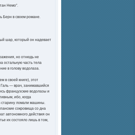
тан Немо”.
ь Берн в своем романе.
ый шар, который он надевает
ражения, но отнюдь не
на остальную часть тела
ние в голову водолаза.
м в своей книге), этот
 Галь — врач, занимавшийся
ись французские водолазы и
ивным, ибо, когда
 в старину ломали машины.
панские сокровища со дна
рат автономного действия он
тье их состояло лишь в том,