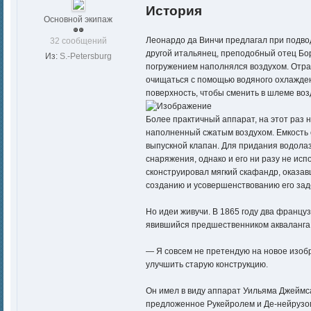
История
Основной экипаж
Леонардо да Винчи предлагал при подвод
32 сообщений
другой итальянец, преподобный отец Бо
Из:
S.-Petersburg
погружением наполнялся воздухом. Отра
очищаться с помощью водяного охлажден
поверхность, чтобы сменить в шлеме воз
Более практичный аппарат, на этот раз 
наполненный сжатым воздухом. Емкость 
выпускной клапан. Для придания водола
снаряжения, однако и его ни разу не ис
сконструировал мягкий скафандр, оказа
созданию и усовершенствованию его зад
Но идеи живучи. В 1865 году два францу
явившийся предшественником акваланга 
— Я совсем не претендую на новое изобр
улучшить старую конструкцию.
Он имел в виду аппарат Уильяма Джеймса
предложенное Рукейролем и Де-нейрузом