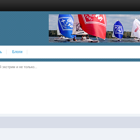
ь
Блоги
экстрим и не только...