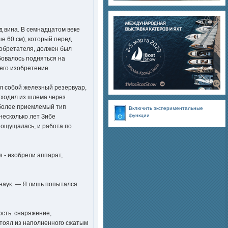
д вина. В семнадцатом веке
е 60 см), который перед
зобретателя, должен был
бовалось подняться на
его изобретение.
ял собой железный резервуар,
ыходил из шлема через
иболее приемлемый тип
Включить экспериментальные
функции
несколько лет Зибе
 ощущалась, и работа по
 - изобрели аппарат,
 наук. — Я лишь попытался
ость: снаряжение,
тоял из наполненного сжатым