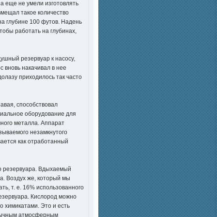
на еще не умели изготовлять
вмещал такое количество
а глубине 100 футов. Надень
тобы работать на глубинах,
душный резервуар к насосу,
с вновь накачивал в нее
долазу приходилось так часто
навая, способствовал
ециальное оборудование для
чного металла. Аппарат
азываемого незамкнутого
вается как отработанный
го резервуара. Вдыхаемый
а. Воздух же, который мы
ть, т. е. 16% использованного
резервуара. Кислород можно
о химикатами. Это и есть
обычным атмосферным