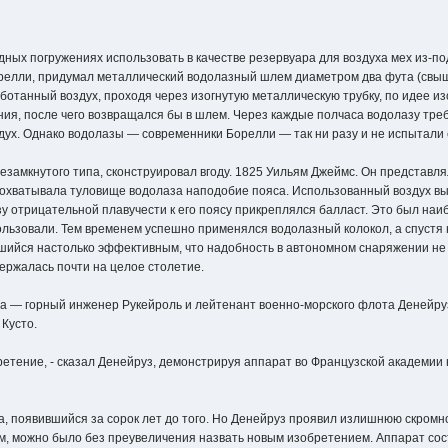
ных погружениях использовать в качестве резервуара для воздуха мех из-по
релли, придумал металлический водолазный шлем диаметром два фута (свыш
ботанный воздух, проходя через изогнутую металлическую трубку, по идее и
ия, после чего возвращался бы в шлем. Через каждые полчаса водолазу тре
дух. Однако водолазы — современники Борелли — так ни разу и не испытали 
незамкнутого типа, сконструировал вгоду. 1825 Уильям Джеймс. Он представл
охватывала туловище водолаза наподобие пояса. Использованный воздух в
зу отрицательной плавучести к его поясу прикреплялся балласт. Это был на
пользовали. Тем временем успешно применялся водолазный колокол, а спустя 
вшийся настолько эффективным, что надобность в автономном снаряжении не
ержалась почти на целое столетие.
за — горный инженер Рукейроль и лейтенант военно-морского флота Денейруз
Кусто.
етение, - сказал Денейруз, демонстрируя аппарат во Французской академии
, появившийся за сорок лет до того. Но Денейруз проявил излишнюю скромн
, можно было без преувеличения назвать новым изобретением. Аппарат сос