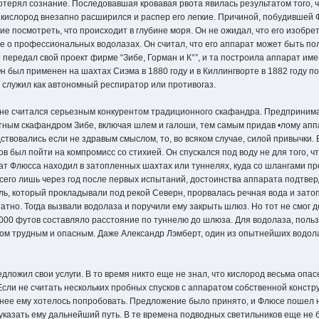
потерял сознание. Последовавшая кровавая рвота явилась результатом того, ч
кислород внезапно расширился и распер его легкие. Причиной, побудившей 
ие посмотреть, что происходит в глубине моря. Он не ожидал, что его изобре
е о профессиональных водолазах. Он считал, что его аппарат может быть пол
передал свой проект фирме “Зибе, Горман и К°”, и та построила аппарат име
 был применен на шахтах Сиэма в 1880 году и в Киллингворте в 1882 году 
 служил как автономный респиратор или противогаз.
не считался серьезным конкурентом традиционного скафандра. Предпринимат
ым скафандром Зибе, включая шлем и галоши, тем самым придав •лому аппар
ствовались если не здравым смыслом, то, во всяком случае, силой привычки. 
тов был пойти на компромисс со стихией. Он спускался под воду не для того, ч
ат Флюсса находил в затопленных шахтах или туннелях, куда со шлангами пр
всего лишь через год после первых испытаний, достоинства аппарата подтве
ль, который прокладывали под рекой Северн, прорвалась речная вода и зато
татно. Тогда вызвали водолаза и поручили ему закрыть шлюз. Но тот не смог 
1000 футов составляло расстояние по туннелю до шлюза. Для водолаза, пол
ом трудным и опасным. Даже Александр Лэмберт, один из опытнейших водолаз
едложил свои услуги. В то время никто еще не знал, что кислород весьма опа
Если не считать нескольких пробных спусков с аппаратом собственной констр
нее ему хотелось попробовать. Предложение было принято, и Флюсе пошел 
 указать ему дальнейший путь. В те времена подводных светильников еще не б