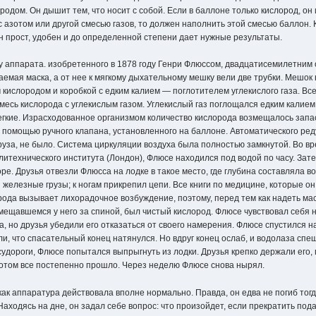
ородом. Он дышит тем, что носит с собой. Если в баллоне только кислород, о
 азотом или другой смесью газов, то должен наполнить этой смесью баллон. 
н прост, удобен и до определенной степени дает нужные результаты.
 аппарата. изобретенного в 1878 году Генри Флюссом, двадцатисемилетним
мая маска, а от нее к мягкому дыхательному мешку вели две трубки. Мешок 
слородом и коробкой с едким калием — поглотителем углекислого газа. Все 
месь кислорода с углекислым газом. Углекислый газ поглощался едким калием
егкие. Израсходованное организмом количество кислорода возмещалось запа
 помощью ручного клапана, установленного на баллоне. Автоматического ред
руза, не было. Система циркуляции воздуха была полностью замкнутой. Во в
итехнического института (Лондон), Флюсе находился под водой по часу. Зате
ре. Друзья отвезли Флюсса на лодке в такое место, где глубина составляла 
 железные грузы; к ногам прикрепил цепи. Все книги по медицине, которые он 
ода вызывает лихорадочное возбуждение, поэтому, перед тем как надеть ма
ещавшемся у него за спиной, был чистый кислород. Флюсе чувствовал себя 
а, но друзья убедили его отказаться от своего намерения. Флюсе спустился н
ли, что спасательный конец натянулся. Но вдруг конец ослаб, и водолаза сп
судороги, Флюсе попытался выпрыгнуть из лодки. Друзья крепко держали его, 
. Потом все постепенно прошло. Через неделю Флюсе снова нырял.
ак аппаратура действовала вполне нормально. Правда, он едва не погиб тогд
Находясь на дне, он задал себе вопрос: что произойдет, если прекратить под