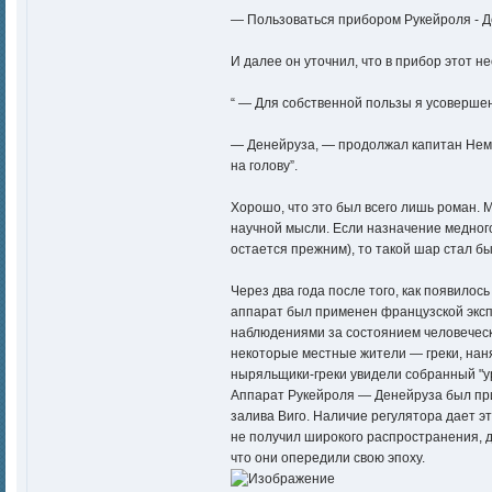
— Пользоваться прибором Рукейроля - Д
И далее он уточнил, что в прибор этот 
“ — Для собственной пользы я усоверше
— Денейруза, — продолжал капитан Немо
на голову”.
Хорошо, что это был всего лишь роман.
научной мысли. Если назначение медного
остается прежним), то такой шар стал б
Через два года после того, как появилос
аппарат был применен французской эксп
наблюдениями за состоянием человеческ
некоторые местные жители — греки, нан
ныряльщики-греки увидели собранный "ур
Аппарат Рукейроля — Денейруза был при
залива Виго. Наличие регулятора дает э
не получил широкого распространения, да
что они опередили свою эпоху.