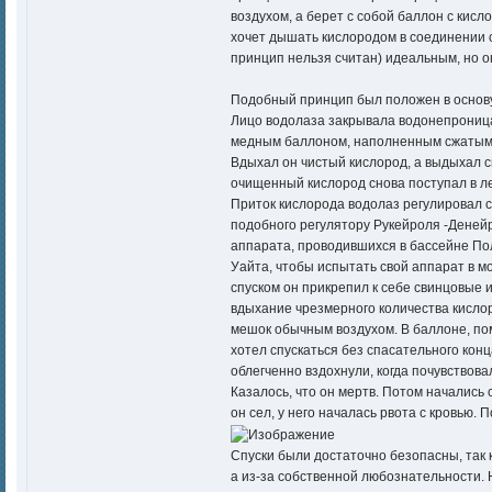
воздухом, а берет с собой баллон с кисл
хочет дышать кислородом в соединении с
принцип нельзя считан) идеальным, но о
Подобный принцип был положен в основу
Лицо водолаза закрывала водонепроницае
медным баллоном, наполненным сжатым ки
Вдыхал он чистый кислород, а выдыхал с
очищенный кислород снова поступал в л
Приток кислорода водолаз регулировал с
подобного регулятору Рукейроля -Деней
аппарата, проводившихся в бассейне Пол
Уайта, чтобы испытать свой аппарат в мо
спуском он прикрепил к себе свинцовые и
вдыхание чрезмерного количества кислор
мешок обычным воздухом. В баллоне, пом
хотел спускаться без спасательного конц
облегченно вздохнули, когда почувствова
Казалось, что он мертв. Потом начались 
он сел, у него началась рвота с кровью
Спуски были достаточно безопасны, так к
а из-за собственной любознательности. 