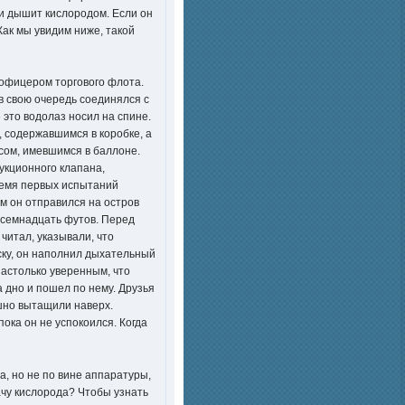
н и дышит кислородом. Если он
Как мы увидим ниже, такой
 офицером торгового флота.
в свою очередь соединялся с
это водолаз носил на спине.
, содержавшимся в коробке, а
сом, имевшимся в баллоне.
укционного клапана,
ремя первых испытаний
м он отправился на остров
восемнадцать футов. Перед
читал, указывали, что
ску, он наполнил дыхательный
настолько уверенным, что
а дно и пошел по нему. Друзья
ешно вытащили наверх.
пока он не успокоился. Когда
а, но не по вине аппаратуры,
ачу кислорода? Чтобы узнать