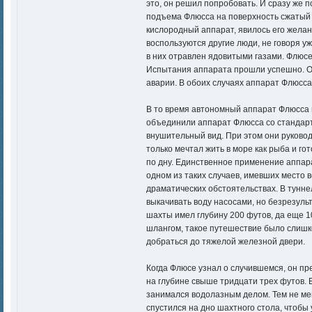
это, он решил попробовать. И сразу же 
подъема Флюсса на поверхность сжатый 
кислородный аппарат, явилось его желан
воспользуются другие люди, не говоря уж
в них отравлен ядовитыми газами. Флюсе 
Испытания аппарата прошли успешно. Он
аварии. В обоих случаях аппарат Флюсса
В то время автономный аппарат Флюсса 
объединили аппарат Флюсса со стандартн
внушительный вид. При этом они руковод
только мечтал жить в море как рыба и го
по дну. Единственное применение аппар
одном из таких случаев, имевших место 
драматических обстоятельствах. В тунне
выкачивать воду насосами, но безрезуль
шахты имел глубину 200 футов, да еще 
шлангом, такое путешествие было слишк
добраться до тяжелой железной двери.
Когда Флюсе узнал о случившемся, он пр
на глубине свыше тридцати трех футов. 
занимался водолазным делом. Тем не ме
спустился на дно шахтного стола, чтобы