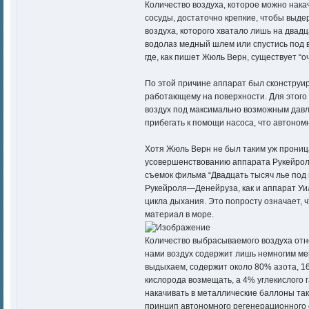
Количество воздуха, которое можно накач
сосуды, достаточно крепкие, чтобы выд
воздуха, которого хватало лишь на два
водолаз медный шлем или спустись под в
где, как пишет Жюль Верн, существует “
По этой причине аппарат был сконструир
работающему на поверхности. Для этого о
воздух под максимально возможным давле
прибегать к помощи насоса, что автоно
Хотя Жюль Верн не был таким уж проница
усовершенствованию аппарата Рукейроля 
съемок фильма “Двадцать тысяч лье под 
Рукейроля—Денейруза, как и аппарат Уи
цикла дыхания. Это попросту означает, 
материал в море.
Количество выбрасываемого воздуха отн
нами воздух содержит лишь немногим мен
выдыхаем, содержит около 80% азота, 16%
кислорода возмещать, а 4% углекислого 
накачивать в металлические баллоны так 
принцип автономного регенерационного