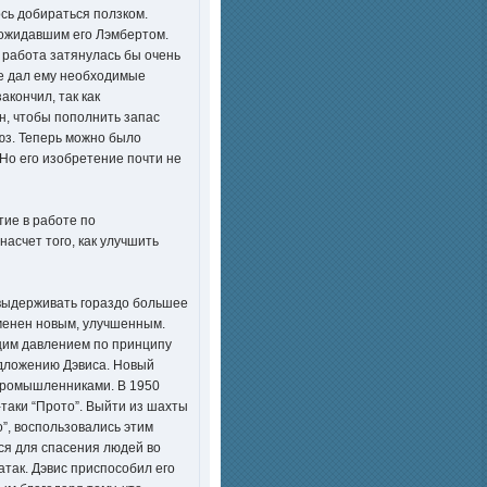
ось добираться ползком.
с ожидавшим его Лэмбертом.
 работа затянулась бы очень
се дал ему необходимые
акончил, так как
н, чтобы пополнить запас
люз. Теперь можно было
Но его изобретение почти не
тие в работе по
асчет того, как улучшить
выдерживать гораздо большее
аменен новым, улучшенным.
щим давлением по принципу
едложению Дэвиса. Новый
епромышленниками. В 1950
-таки “Прото”. Выйти из шахты
”, воспользовались этим
ся для спасения людей во
атак. Дэвис приспособил его