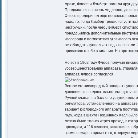
мраке, Флюсе и Лэмберт пожали дpyг дру
Продвигался он очень медленно, до шлюз
Флюсе предпринял еще несколько попыто
надолго. Тогда Лэмберт решил спустить
инструкции, после чего Лэмберт спустилс
понадобились дополнительные инструмен
кислорода и поглотителя углекислого га
освобождать туннель от воды насосами. 
привлекло к себе внимания. На протяжен
Но вот в 1902 году Флюсе получил письмо
усовершенствованию аппарата. Управляющ
аппарат. Флюсе согласился.
Вскоре его кислородный аппарат сущест
давление и, следовательно, вмещать в п
Ручной клапан на баллоне уступил мест
регулятора, установленного на аппарат
вариант кислородного аппарата поступил
году, когда в шахте Нокшиннох Касл был
можно было только через проход, в кото
проходом, и 116 человек, казавшиеся о
время пожаров; кроме того, в первую мир