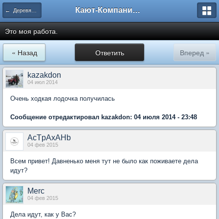
Кают-Компания "Катера и Яхты"
← Деревянное судостроение
Это моя работа.
« Назад
Ответить
Вперед »
kazakdon
04 июл 2014
Очень ходкая лодочка получилась
Сообщение отредактировал kazakdon: 04 июля 2014 - 23:48
AcTpAxAHb
04 фев 2015
Всем привет! Давненько меня тут не было как поживаете дела
идут?
Merc
04 фев 2015
Дела идут, как у Вас?