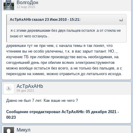
ВолгоДон
12 мар 2015
AcTpAxAHb
сказал 23 Июн 2010 - 15:21:
я с этими деревяшками без двух пальцев остался .а от стекла не
знаю от чего останусь .
деревяшки тут не при чем, с начала темы я так понял, что
чтением вы не особо увлечены, т.к. в вас зарыт талант. НО..,
изучение ТБ при любом производстве весчь необходимая, на
сегодняшний день при обилии всяких электроинструментов
можно вообще остаться без всего, а не только без пальцев, а с
переходом на химию, можно отравиться до летального исхода.
AcTpAxAHb
04 дек 2021
Давно не был 7 лет. Как ваше не чего ?
Сообщение отредактировал AcTpAxAHb: 05 декабря 2021 -
00:23
Микул