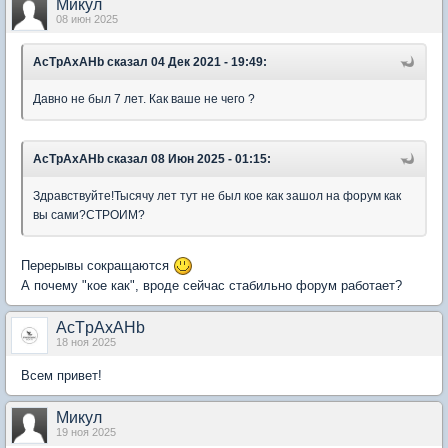
Микул
08 июн 2025
AcTpAxAHb
сказал 04 Дек 2021 - 19:49:
Давно не был 7 лет. Как ваше не чего ?
AcTpAxAHb
сказал 08 Июн 2025 - 01:15:
Здравствуйте!Тысячу лет тут не был кое как зашол на форум как
вы сами?СТРОИМ?
Перерывы сокращаются
А почему "кое как", вроде сейчас стабильно форум работает?
AcTpAxAHb
18 ноя 2025
Всем привет!
Микул
19 ноя 2025