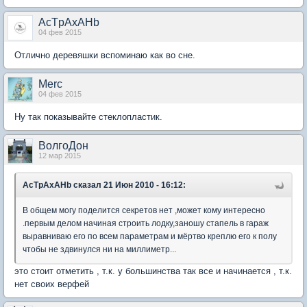
AcTpAxAHb
04 фев 2015
Отлично деревяшки вспоминаю как во сне.
Merc
04 фев 2015
Ну так показывайте стеклопластик.
ВолгоДон
12 мар 2015
AcTpAxAHb
сказал 21 Июн 2010 - 16:12:
В общем могу поделится секретов нет ,может кому интересно
.первым делом начиная строить лодку,заношу стапель в гараж
выравниваю его по всем параметрам и мёртво креплю его к полу
чтобы не здвинулся ни на миллиметр...
это стоит отметить , т.к. у большинства так все и начинается , т.к.
нет своих верфей