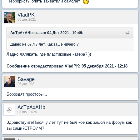
"Террористы опять захватили самолёт"
VladPK
05 дек 2021
AcTpAxAHb
сказал 04 Дек 2021 - 19:49:
Давно не был 7 лет. Как ваше ничего ?
Ладно лялякать, где пластиковые катера? ))
Сообщение отредактировал VladPK: 05 декабря 2021 - 12:18
Savage
05 дек 2021
Бороздят просторы...
AcTpAxAHb
08 июн 2025
Здравствуйте!Тысячу лет тут не был кое как зашол на форум как
вы сами?СТРОИМ?