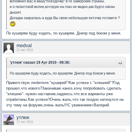
вспомнил Вас и вашу"поездочку" в те заморские страны.
и о гигантской волне,которую на глаз не видно,как будто океан
дышит.
Догадка закралась-а куда Вы свою небольшую яхточку готовите ?
По куширям буду ходить, по куширям. Днепр под боком у меня.
medval
21 авг 2011
'утлюк'
сказал 19 Ауг 2010 - 08:36:
По куширям буду ходить, по куширям. Днепр под боком у меня.
Приветствую любителя "куширей"!Как успехи с "клешней"?Год
прошел,что нового?Закачиваю каноэ,хочу попробовать сделать
"клешню"- нужен наставник,надеюсь,что все варианты уже
отработаны.Как успехи?Очень жаль,что так поздно наткнулся на
эту тему на форуме,очень жаль!!!С уважением=Валерий
утлюк
17 окт 2011