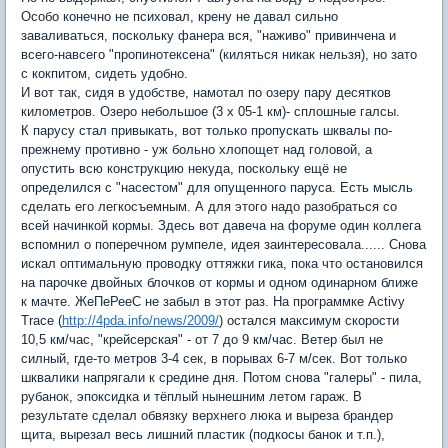
Особо конечно не психовал, крену не давал сильно
заваливаться, поскольку фанера вся, "наживо" привинчена и
всего-навсего "пропинотексена" (киляться никак нельзя), но зато
с кокпитом, сидеть удобно.
И вот так, сидя в удобстве, намотал по озеру пару десятков
километров. Озеро небольшое (3 х 05-1 км)- сплошные галсы.
К парусу стал привыкать, вот только пропускать шквалы по-
прежнему противно - уж больно хлопощет над головой, а
опустить всю конструкцию некуда, поскольку ещё не
определился с "насестом" для опущенного паруса. Есть мысль
сделать его легкосъемным. А для этого надо разобраться со
всей начинкой кормы. Здесь вот давеча на форуме один коллега
вспомнил о поперечном румпеле, идея заинтересовала...... Снова
искал оптимальную проводку оттяжки гика, пока что остановился
на парочке двойных блочков от кормы и одном одинарном ближе
к мачте. ЖеПеРееС не забыл в этот раз. На программке Activу
Trace (
http://4pda.info/news/2009/
) остался максимум скорости
10,5 км/час, "крейсерская" - от 7 до 9 км/час. Ветер был не
силный, где-то метров 3-4 сек, в порывах 6-7 м/сек. Вот только
шквалики напрягали к средине дня. Потом снова "галеры" - пила,
рубанок, эпоксидка и тёплый нынешним летом гараж. В
результате сделал обвязку верхнего люка и выреза брандер
щита, вырезал весь лишний пластик (подкосы банок и т.п.),