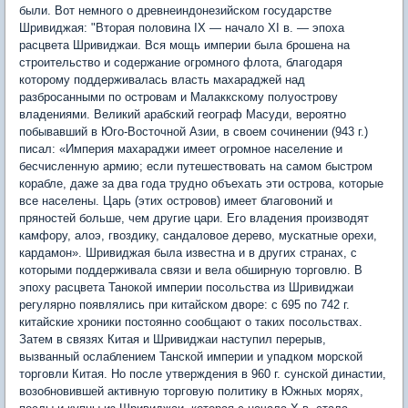
были. Вот немного о древнеиндонезийском государстве
Шривиджая: "Вторая половина IX — начало XI в. — эпоха
расцвета Шривиджаи. Вся мощь империи была брошена на
строительство и содержание огромного флота, благодаря
которому поддерживалась власть махараджей над
разбросанными по островам и Малаккскому полуострову
владениями. Великий арабский географ Масуди, вероятно
побывавший в Юго-Восточной Азии, в своем сочинении (943 г.)
писал: «Империя махараджи имеет огромное население и
бесчисленную армию; если путешествовать на самом быстром
корабле, даже за два года трудно объехать эти острова, которые
все населены. Царь (этих островов) имеет благовоний и
пряностей больше, чем другие цари. Его владения производят
камфору, алоэ, гвоздику, сандаловое дерево, мускатные орехи,
кардамон». Шривиджая была известна и в других странах, с
которыми поддерживала связи и вела обширную торговлю. В
эпоху расцвета Танокой империи посольства из Шривиджаи
регулярно появлялись при китайском дворе: с 695 по 742 г.
китайские хроники постоянно сообщают о таких посольствах.
Затем в связях Китая и Шривиджаи наступил перерыв,
вызванный ослаблением Танской империи и упадком морской
торговли Китая. Но после утверждения в 960 г. сунской династии,
возобновившей активную торговую политику в Южных морях,