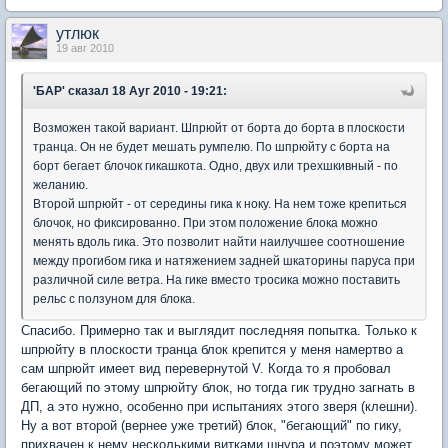
утлюк
19 авг 2010
'БАР'
сказал 18 Ауг 2010 - 19:21:
Возможен такой вариант. Шпрюйт от борта до борта в плоскости
транца. Он не будет мешать румпелю. По шпрюйту с борта на
борт бегает блочок гикашкота. Одно, двух или трехшкивный - по
желанию.
Второй шпрюйт - от середины гика к ноку. На нем тоже крепиться
блочок, но фиксированно. При этом положение блока можно
менять вдоль гика. Это позволит найти наилучшее соотношение
между прогибом гика и натяжением задней шкаторины паруса при
различной силе ветра. На гике вместо тросика можно поставить
рельс с ползуном для блока.
Спасибо. Примерно так и выглядит последняя попытка. Только к
шпрюйту в плоскости транца блок крепится у меня намертво а
сам шпрюйт имеет вид перевернутой V. Когда то я пробовал
бегающий по этому шпрюйту блок, но тогда гик трудно загнать в
ДП, а это нужно, особенно при испытаниях этого зверя (клешни).
Ну а вот второй (вернее уже третий) блок, "бегающий" по гику,
прихвачен к нему несколькими витками шнура и поэтому может,