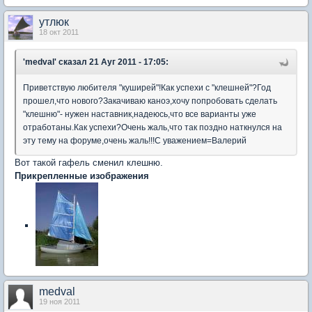
утлюк
18 окт 2011
'medval'
сказал 21 Ауг 2011 - 17:05:
Приветствую любителя "куширей"!Как успехи с "клешней"?Год
прошел,что нового?Закачиваю каноэ,хочу попробовать сделать
"клешню"- нужен наставник,надеюсь,что все варианты уже
отработаны.Как успехи?Очень жаль,что так поздно наткнулся на
эту тему на форуме,очень жаль!!!С уважением=Валерий
Вот такой гафель сменил клешню.
Прикрепленные изображения
medval
19 ноя 2011