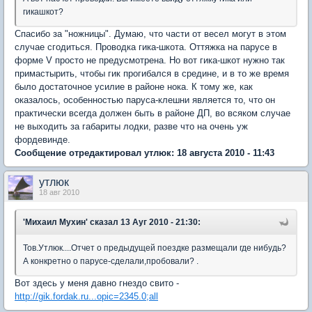
гикашкот?
Спасибо за "ножницы". Думаю, что части от весел могут в этом
случае сгодиться. Проводка гика-шкота. Оттяжка на парусе в
форме V просто не предусмотрена. Но вот гика-шкот нужно так
примастырить, чтобы гик прогибался в средине, и в то же время
было достаточное усилие в районе нока. К тому же, как
оказалось, особенностью паруса-клешни является то, что он
практически всегда должен быть в районе ДП, во всяком случае
не выходить за габариты лодки, разве что на очень уж
фордевинде.
Сообщение отредактировал утлюк: 18 августа 2010 - 11:43
утлюк
18 авг 2010
'Михаил Мухин'
сказал 13 Ауг 2010 - 21:30:
Тов.Утлюк....Отчет о предыдущей поездке размещали где нибудь?
А конкретно о парусе-сделали,пробовали? .
Вот здесь у меня давно гнездо свито -
http://gik.fordak.ru...opic=2345.0;all