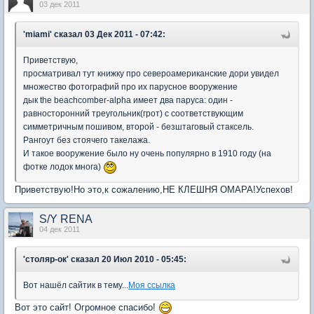
03 дек 2011
'miami'
сказал 03 Дек 2011 - 07:42:
Приветствую,
просматривал тут книжку про североамериканские дори увидел
множество фотографий про их парусное вооружение
дык the beachcomber-alpha имеет два паруса: один -
равносторонний треугольник(грот) с соответствующим
симметричным пошивом, второй - безштаговый стаксель.
Рангоут без стоячего такелажа.
И такое вооружение было ну очень популярно в 1910 году (на
фотке лодок многа)
Приветствую!Но это,к сожалению,НЕ КЛЕШНЯ ОМАРА!Успехов!
S/Y RENA
04 дек 2011
'столяр-ок'
сказал 20 Июл 2010 - 05:45:
Вот нашёл сайтик в тему...
Моя ссылка
Вот это сайт! Огромное спасибо!