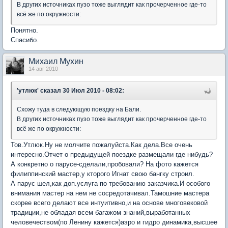
В других источниках пузо тоже выглядит как прочерченное где-то
всё же по окружности:
Понятно.
Спасибо.
Михаил Мухин
14 авг 2010
'утлюк'
сказал 30 Июл 2010 - 08:02:
Схожу туда в следующую поездку на Бали.
В других источниках пузо тоже выглядит как прочерченное где-то
всё же по окружности:
Тов.Утлюк.Ну не молчите пожалуйста.Как дела.Все очень
интересно.Отчет о предыдущей поездке размещали где нибудь?
А конкретно о парусе-сделали,пробовали? На фото кажется
филиппинский мастер,у кторого Игнат свою бангку строил.
А парус шел,как доп.услуга по требованию заказчика.И особого
внимания мастер на нем не сосредотачивал.Тамошние мастера
скорее всего делают все интуитивно,и на основе многовековой
традиции,не обладая всем багажом знаний,выработанных
человечеством(по Ленину кажется)аэро и гидро динамика,высшее