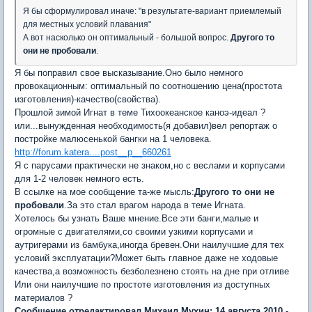
Я бы сформулировал иначе: "в результате-вариант приемлемый
для местных условий плавания"
А вот насколько он оптимальный - большой вопрос.
Другого то
они не пробовали
.
Я бы поправил свое высказывание.Оно было немного
провокационным: оптимальный по соотношению цена(простота
изготовления)-качество(свойства).
Прошлой зимой Игнат в теме Тихоокеанское каноэ-идеал ?
или...вынужденная необходимость(я добавил)вел репортаж о
постройке малюсенькой бангки на 1 человека.
http://forum.katera....post__p__660261
Я с парусами практически не знаком,но с веслами и корпусами
для 1-2 человек немного есть.
В ссылке на мое сообщение та-же мысль:
Другого то они не
пробовали
.За это стал врагом народа в теме Игната.
Хотелось бы узнать Ваше мнение.Все эти банги,малые и
огромные с двигателями,со своими узкими корпусами и
аутригерами из бамбука,иногда бревен.Они наилучшие для тех
условий эксплуатации?Может быть главное даже не ходовые
качества,а возможность безболезнено стоять на дне при отливе
Или они наилучшие по простоте изготовления из доступных
материалов ?
Сообщение отредактировал Михаил Мухин: 14 августа 2010 -