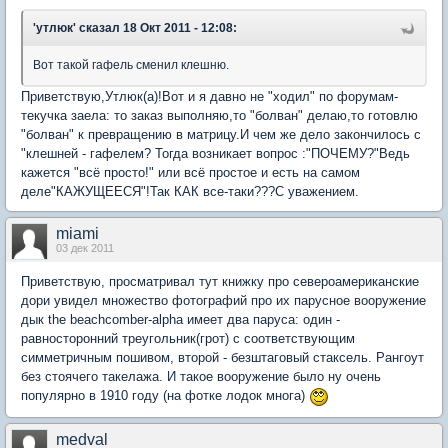
'утлюк'
сказал 18 Окт 2011 - 12:08:
Вот такой гафель сменил клешню.
Приветствую,Утлюк(а)!Вот и я давно не "ходил" по форумам-
текучка заела: то заказ выполняю,то "болван" делаю,то готовлю
"болван" к превращению в матрицу.И чем же дело закончилось с
"клешней - гафелем? Тогда возникает вопрос :"ПОЧЕМУ?"Ведь
кажется "всё просто!" или всё простое и есть на самом
деле"КАЖУЩЕЕСЯ"!Так КАК все-таки???С уважением.
miami
03 дек 2011
Приветствую, просматривал тут книжку про североамериканские
дори увидел множество фотографий про их парусное вооружение
дык the beachcomber-alpha имеет два паруса: один -
равносторонний треугольник(грот) с соответствующим
симметричным пошивом, второй - безштаговый стаксель. Рангоут
без стоячего такелажа. И такое вооружение было ну очень
популярно в 1910 году (на фотке лодок многа)
medval