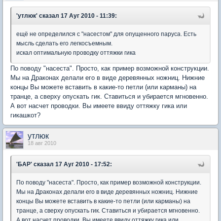
'утлюк'
сказал 17 Ауг 2010 - 11:39:
ещё не определился с "насестом" для опущенного паруса. Есть
мысль сделать его легкосъемным.
искал оптимальную проводку оттяжки гика
По поводу "насеста". Просто, как пример возможной конструкции.
Мы на Драконах делали его в виде деревянных ножниц. Нижние
концы Вы можете вставить в какие-то петли (или карманы) на
транце, а сверху опускать гик. Ставиться и убирается мгновенно.
А вот насчет проводки. Вы имеете ввиду оттяжку гика или
гикашкот?
утлюк
18 авг 2010
'БАР'
сказал 17 Ауг 2010 - 17:52:
По поводу "насеста". Просто, как пример возможной конструкции.
Мы на Драконах делали его в виде деревянных ножниц. Нижние
концы Вы можете вставить в какие-то петли (или карманы) на
транце, а сверху опускать гик. Ставиться и убирается мгновенно.
А вот насчет проводки. Вы имеете ввиду оттяжку гика или