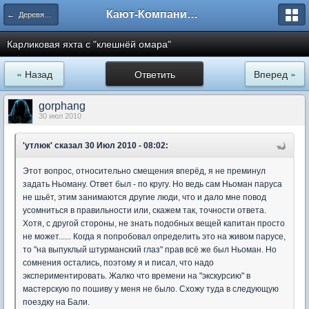
Кают-Компания "Катера и Яхты"
← Деревянное судостроение
Карликовая яхта с "клешнёй омара"
« Назад
Ответить
Вперед »
gorphang
30 июл 2010
'утлюк'
сказал 30 Июл 2010 - 08:02:
Этот вопрос, относительно смещения вперёд, я не преминул
задать Ньоману. Ответ был - по кругу. Но ведь сам Ньоман паруса
не шьёт, этим занимаются другие люди, что и дало мне повод
усомниться в правильности или, скажем так, точности ответа.
Хотя, с другой стороны, не знать подобных вещей капитан просто
не может...... Когда я попробовал определить это на живом парусе,
то "на выпуклый штурманский глаз" прав всё же был Ньоман. Но
сомнения остались, поэтому я и писал, что надо
экспериментировать. Жалко что времени на "экскурсию" в
мастерскую по пошиву у меня не было. Схожу туда в следующую
поездку на Бали.