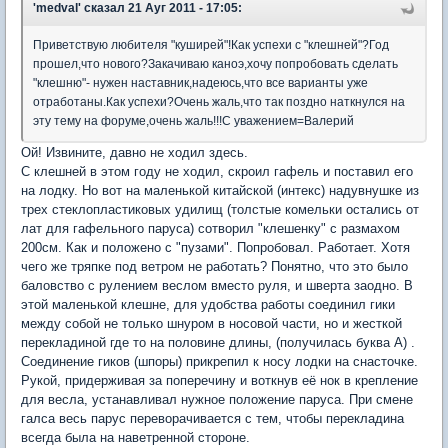
'medval'
сказал 21 Ауг 2011 - 17:05:
Приветствую любителя "куширей"!Как успехи с "клешней"?Год
прошел,что нового?Закачиваю каноэ,хочу попробовать сделать
"клешню"- нужен наставник,надеюсь,что все варианты уже
отработаны.Как успехи?Очень жаль,что так поздно наткнулся на
эту тему на форуме,очень жаль!!!С уважением=Валерий
Ой! Извините, давно не ходил здесь.
С клешней в этом году не ходил, скроил гафель и поставил его
на лодку. Но вот на маленькой китайской (интекс) надувнушке из
трех стеклопластиковых удилищ (толстые комельки остались от
лат для гафельного паруса) сотворил "клешенку" с размахом
200см. Как и положено с "пузами". Попробовал. Работает. Хотя
чего же тряпке под ветром не работать? Понятно, что это было
баловство с рулением веслом вместо руля, и шверта заодно. В
этой маленькой клешне, для удобства работы соединил гики
между собой не только шнуром в носовой части, но и жесткой
перекладиной где то на половине длины, (получилась буква А) .
Соединение гиков (шпоры) прикрепил к носу лодки на снасточке.
Рукой, придерживая за поперечину и воткнув её нок в крепление
для весла, устанавливал нужное положение паруса. При смене
галса весь парус переворачивается с тем, чтобы перекладина
всегда была на наветренной стороне.