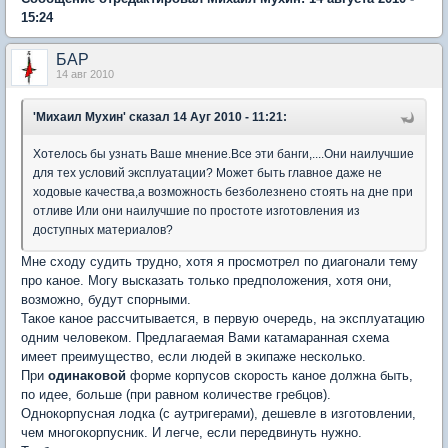
15:24
БАР
14 авг 2010
'Михаил Мухин'
сказал 14 Ауг 2010 - 11:21:
Хотелось бы узнать Ваше мнение.Все эти банги,....Они наилучшие
для тех условий эксплуатации? Может быть главное даже не
ходовые качества,а возможность безболезнено стоять на дне при
отливе Или они наилучшие по простоте изготовления из
доступных материалов?
Мне сходу судить трудно, хотя я просмотрел по диагонали тему
про каное. Могу высказать только предположения, хотя они,
возможно, будут спорными.
Такое каное рассчитывается, в первую очередь, на эксплуатацию
одним человеком. Предлагаемая Вами катамаранная схема
имеет преимущество, если людей в экипаже несколько.
При
одинаковой
форме корпусов скорость каное должна быть,
по идее, больше (при равном количестве гребцов).
Однокорпусная лодка (с аутригерами), дешевле в изготовлении,
чем многокорпусник. И легче, если передвинуть нужно.