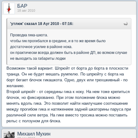
БАР
18 авг 2010
'утлюк'
сказал 18 Ауг 2010 - 07:16:
Проводка гика-шкота.
чтобы гик прогибался в средине, и в то же время было
достаточное усилие в районе нока.
он практически всегда должен быть в районе ДП, во всяком случае
не выходить за габариты лодки
Возможен такой вариант. Шпрюйт от борта до борта в плоскости
транца. Он не будет мешать румпелю. По шпрюйту с борта на
борт бегает блочок гикашкота. Одно, двух или трехшкивный - по
желанию.
Второй шпрюйт - от середины гика к ноку. На нем тоже крепиться
блочок, но фиксированно. При этом положение блока можно
менять вдоль гика. Это позволит найти наилучшее соотношение
между прогибом гика и натяжением задней шкаторины паруса при
различной силе ветра. На гике вместо тросика можно поставить
рельс с ползуном для блока.
Михаил Мухин