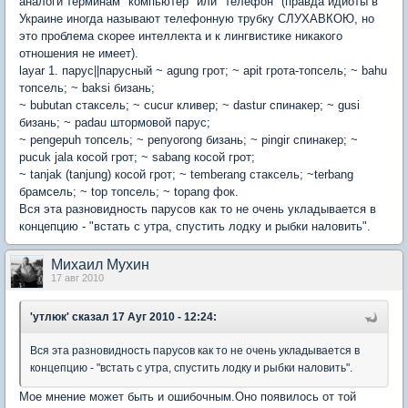
аналоги терминам "компьютер" или "телефон" (правда идиоты в
Украине иногда называют телефонную трубку СЛУХАВКОЮ, но
это проблема скорее интеллекта и к лингвистике никакого
отношения не имеет).
layar 1. парус||парусный ~ agung грот; ~ apit грота-топсель; ~ bahu
топсель; ~ baksi бизань;
~ bubutan стаксель; ~ cucur кливер; ~ dastur спинакер; ~ gusi
бизань; ~ padau штормовой парус;
~ pengepuh топсель; ~ penyorong бизань; ~ pingir спинакер; ~
pucuk jala косой грот; ~ sabang косой грот;
~ tanjak (tanjung) косой грот; ~ temberang стаксель; ~terbang
брамсель; ~ top топсель; ~ topang фок.
Вся эта разновидность парусов как то не очень укладывается в
концепцию - "встать с утра, спустить лодку и рыбки наловить".
Михаил Мухин
17 авг 2010
'утлюк'
сказал 17 Ауг 2010 - 12:24:
Вся эта разновидность парусов как то не очень укладывается в
концепцию - "встать с утра, спустить лодку и рыбки наловить".
Мое мнение может быть и ошибочным.Оно появилось от той