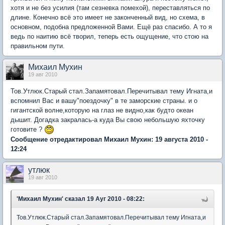
хотя и не без усилия (там сезневка помехой), переставляться по
длине. Конечно всё это имеет не законченный вид, но схема, в
основном, подобна предложенной Вами. Ещё раз спасибо. А то я
ведь по наитию всё творил, теперь есть ощущение, что стою на
правильном пути.
Михаил Мухин
19 авг 2010
Тов.Утлюк.Старый стал.Запамятовал.Перечитывал тему Игната,и
вспомнил Вас и вашу"поездочку" в те заморские страны. и о
гигантской волне,которую на глаз не видно,как будто океан
дышит. Догадка закралась-а куда Вы свою небольшую яхточку
готовите ?
Сообщение отредактировал Михаил Мухин: 19 августа 2010 -
12:24
утлюк
19 авг 2010
'Михаил Мухин'
сказал 19 Ауг 2010 - 08:22:
Тов.Утлюк.Старый стал.Запамятовал.Перечитывал тему Игната,и