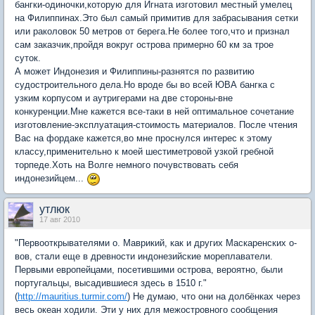
бангки-одиночки,которую для Игната изготовил местный умелец
на Филиппинах.Это был самый примитив для забрасывания сетки
или раколовок 50 метров от берега.Не более того,что и признал
сам заказчик,пройдя вокруг острова примерно 60 км за трое
суток.
А может Индонезия и Филиппины-разнятся по развитию
судостроительного дела.Но вроде бы во всей ЮВА бангка с
узким корпусом и аутригерами на две стороны-вне
конкуренции.Мне кажется все-таки в ней оптимальное сочетание
изготовление-эксплуатация-стоимость материалов. После чтения
Вас на фордаке кажется,во мне проснулся интерес к этому
классу,применительно к моей шестиметровой узкой гребной
торпеде.Хоть на Волге немного почувствовать себя
индонезийцем...
утлюк
17 авг 2010
"Первооткрывателями о. Маврикий, как и других Маскаренских о-
вов, стали еще в древности индонезийские мореплаватели.
Первыми европейцами, посетившими острова, вероятно, были
португальцы, высадившиеся здесь в 1510 г."
(
http://mauritius.turmir.com/
) Не думаю, что они на долбёнках через
весь океан ходили. Эти у них для межостровного сообщения