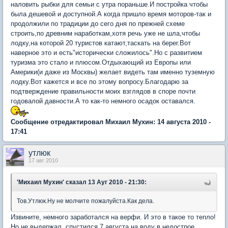
наловить рыбки для семьи с утра пораньше.И постройка чтобы
была дешевой и доступной.А когда пришло время моторов-так и
продолжили по традиции до сего дня по прежней схеме
строить,по древним наработкам,хотя речь уже не шла,чтобы
лодку,на которой 20 туристов катают,таскать на берег.Вот
наверное это и есть"исторически сложилось".Но с развитием
туризма это стало и плюсом.Отдыхающий из Европы или
Америки(и даже из Москвы) желает видеть там именно туземную
лодку.Вот кажется и все по этому вопросу.Благодарю за
подтверждение правильности моих взглядов в споре почти
годовалой давности.А то как-то немного осадок оставался.
Сообщение отредактировал Михаил Мухин: 14 августа 2010 -
17:41
утлюк
17 авг 2010
'Михаил Мухин'
сказал 13 Ауг 2010 - 21:30:
Тов.Утлюк.Ну не молчите пожалуйста.Как дела.
Извините, немного заработался на верфи. И это в такое то тепло!
Но не выдержал, спустился 7 августа на воду в недострое.