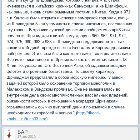
послы и купцы из Шривиджаи, которая с начала X в. стала
именоваться в китайских хрониках Саньфоци, а не Шилифоши,
как раньше, вновь стали обычными гостями в Китае. Когда в 971
г. в Кантоне была открыта инспекция заморской торговли, купцы
из Шривиджаи были упомянуты в списке иноземцев, посещавших
эту гавань. В хронике сунской династии сообщается о прибытии
послов из Шривиджаи к китайскому двору в 960, 962, 971, 972,
974, 975, 980, 983 и 988 гг. Шривиджая поддерживала тесные
связи и с Индией, прежде всего с Бенгалом и Коромандельским
побережьем. Эти связи были как тортовыми, так и религиозными.
Все источники говорят о Шривиджае как о самом сильном в IX—
XI вв. государстве Юго-Восточной Азии, обладавшем мощным
флотом и огромными богатствами. По своему характеру
Шривиджая представляла собой морскую империю, главной
задачей которой было сохранение торговой монополии в
Малаккском и Зондском проливах. Она не вмешивалась во
внутренние дела своих многочисленных вассальных владений,
обязанности которых в отношении махараджи Шривиджаи
ограничивались обычно выплатой дани и присылкой в случае
необходимости кораблей и воинов." (
http://rikonti-
khals....ru/turin03.htm
)
БАР
17 авг 2010