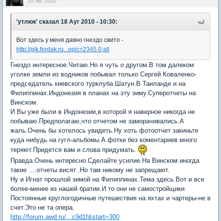
19 авг 2010
'утлюк'
сказал 18 Ауг 2010 - 10:30:
Вот здесь у меня давно гнездо свито -
http://gik.fordak.ru...opic=2345.0;all
Гнездо интересное.Читаю.Но я чуть о другом.В том далеком
уголке земли из водников побывал только Сергей Коваленко-
председатель киевского турклуба Шатун.В Таиланде и на
Филиппинах.Индонезия в планах на эту зиму.Суперотчеты на
Винском.
И Вы уже были в Индонезии,в которой я наверное никогда не
побываю.Предполагаю,что отчетом не заморачивались.А
жаль.Очень бы хотелось увидеть.Ну хоть фотоотчет закиньте
куда нибудь на гугл-альбомы.А фотки без коментариев много
теряют.Придется вам и слова придумать.
Правда.Очень интересно.Сделайте усилие.На Винском иногда
такие ....отчеты висят .Но там никому не запрещают.
Ну и Игнат прошлой зимой на Филиппинах.Тема здесь.Вот и все
более-менее из нашей братии.И то они не самостройщики.
Постоянные круглогодичные путешествия на яхтах и чартеры-не в
счет.Это не та опера.
http://forum.awd.ru/...c9d1f&start=300