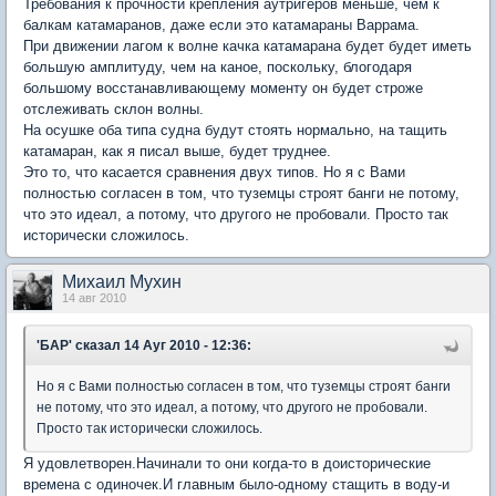
Требования к прочности крепления аутригеров меньше, чем к
балкам катамаранов, даже если это катамараны Варрама.
При движении лагом к волне качка катамарана будет будет иметь
большую амплитуду, чем на каное, поскольку, блогодаря
большому восстанавливающему моменту он будет строже
отслеживать склон волны.
На осушке оба типа судна будут стоять нормально, на тащить
катамаран, как я писал выше, будет труднее.
Это то, что касается сравнения двух типов. Но я с Вами
полностью согласен в том, что туземцы строят банги не потому,
что это идеал, а потому, что другого не пробовали. Просто так
исторически сложилось.
Михаил Мухин
14 авг 2010
'БАР'
сказал 14 Ауг 2010 - 12:36:
Но я с Вами полностью согласен в том, что туземцы строят банги
не потому, что это идеал, а потому, что другого не пробовали.
Просто так исторически сложилось.
Я удовлетворен.Начинали то они когда-то в доисторические
времена с одиночек.И главным было-одному стащить в воду-и