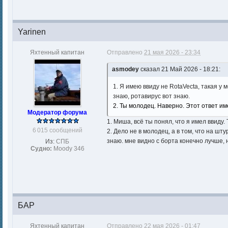
Yarinen
Яхтенный капитан
Отправлено
21 мая 2026 - 23:34
asmodey
сказал 21 Май 2026 - 18:21:
1. Я имею ввиду не RotaVecta, такая 
знаю, ротавирус вот знаю.
2. Ты молодец. Наверно. Этот ответ и
Модератор форума
1. Миша, всё ты понял, что я имел ввиду. 
6 015 сообщений
2. Дело не в молодец, а в том, что на шту
знаю. мне видно с борта конечно лучше, 
Из:
СПБ
Судно:
Moody 346
БАР
Яхтенный капитан
Отправлено
22 мая 2026 - 01:47