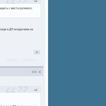
идеть с места рулевого,
 сидя в ДП колдунчики на
0
Цитата
Ответить
#28