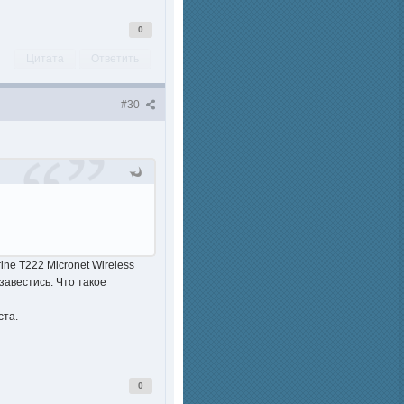
0
Цитата
Ответить
#30
ne T222 Micronet Wireless
завестись. Что такое
ста.
0