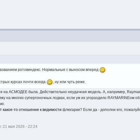
названием ротовиндекс. Нормальные с выносом вперед
стрых курсах почти всегда
, ну или чуть реже.
еня на АСМОДЕЕ была. Действительно неудачная модель. А, например, Raymari
я вижу на многих супергоночных лодках, если уж их угораздило RAYMARINEом об
аю.
ет какое-то отношение к видимости
флюгарки? Если да - дополни его, пожалуй
 21 мая 2026 - 22:24