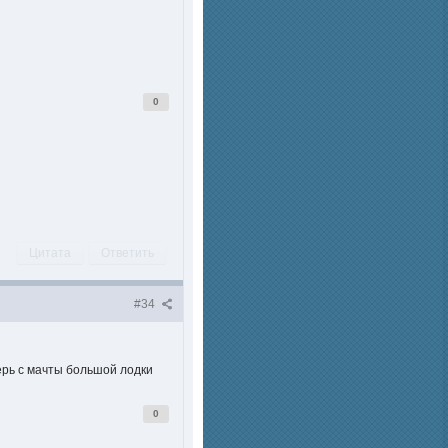
0
Цитата
Ответить
#34
перь с мачты большой лодки
0