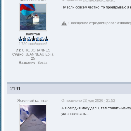
Ну если совсем честно, то проигрываю я
Сообщение отредактировал asmodey:
Капитан
1 780 сообщений
Из:
СПб, JOHANNES
Судно:
JEANNEAU Eolia
25
Название:
Bestia
2191
Яхтенный капитан
Отправлено
23 мая 2026 - 21:52
А я сегодня маху дал. Стал ставить мачт
устанавливать...