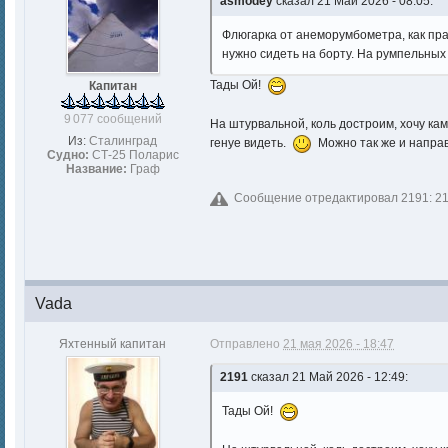
asmodey
сказал 21 Май 2026 - 08:05:
Флюгарка от анеморумбометра, как пра
нужно сидеть на борту. На румпельных 
Тады Ой!
Капитан
9 077 сообщений
На штурвальной, коль достроим, хочу кам
Из:
Сталинград
генуе видеть.
Можно так же и направ
Судно:
СТ-25 Поларис
Название:
Граф
Сообщение отредактировал 2191: 21 
Vada
Яхтенный капитан
Отправлено
21 мая 2026 - 18:47
2191
сказал 21 Май 2026 - 12:49:
Тады Ой!