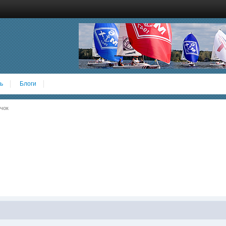
ь
Блоги
чок