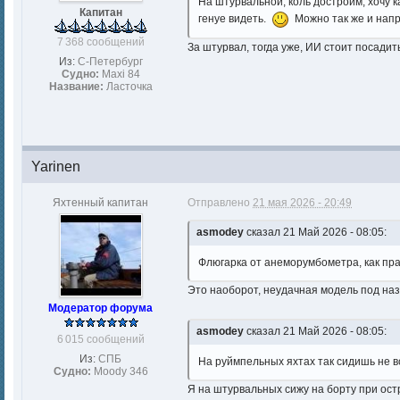
На штурвальной, коль достроим, хочу к
Капитан
генуе видеть.
Можно так же и напр
7 368 сообщений
За штурвал, тогда уже, ИИ стоит посади
Из:
С-Петербург
Судно:
Maxi 84
Название:
Ласточка
Yarinen
Яхтенный капитан
Отправлено
21 мая 2026 - 20:49
asmodey
сказал 21 Май 2026 - 08:05:
Флюгарка от анеморумбометра, как пра
Это наоборот, неудачная модель под на
Модератор форума
asmodey
сказал 21 Май 2026 - 08:05:
6 015 сообщений
Из:
СПБ
На руймпельных яхтах так сидишь не вс
Судно:
Moody 346
Я на штурвальных сижу на борту при ост