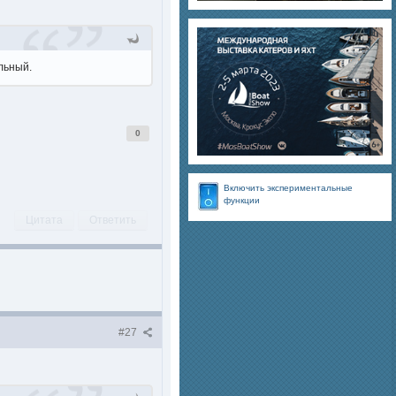
льный.
0
Включить экспериментальные
функции
Цитата
Ответить
#27