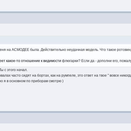
у меня на АСМОДЕЕ была. Действительно неудачная модель. Что такое ротовин
меет какое-то отношение к видимости
флюгарки? Если да - дополни его, пожал
Ты с этого начал.
рвалах часто сидят на бортах, как на румпеле, это ответ на твое " вовсе никогд
но я в основном по приборам смотрю )