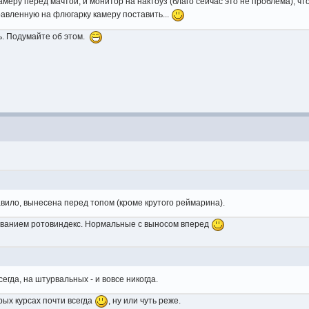
амеру перед мачтой, и монитор на нактоуз (благо сейчас это не проблема), чт
авленную на флюгарку камеру поставить...
ть. Подумайте об этом.
вило, вынесена перед топом (кроме крутого реймарина).
званием ротовиндекс. Нормальные с выносом вперед
егда, на штурвальных - и вовсе никогда.
рых курсах почти всегда
, ну или чуть реже.