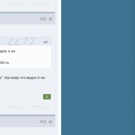
Цитата
Ответить
#31
декс я не
уйста.
а". Как кому что видно я не
1
Цитата
Ответить
#32