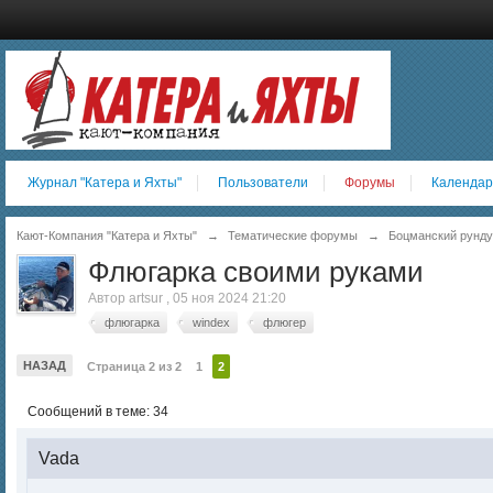
Журнал "Катера и Яхты"
Пользователи
Форумы
Календар
Кают-Компания "Катера и Яхты"
→
Тематические форумы
→
Боцманский рунду
Флюгарка своими руками
Автор
artsur
,
05 ноя 2024 21:20
флюгарка
windex
флюгер
НАЗАД
Страница 2 из 2
1
2
Сообщений в теме: 34
Vada