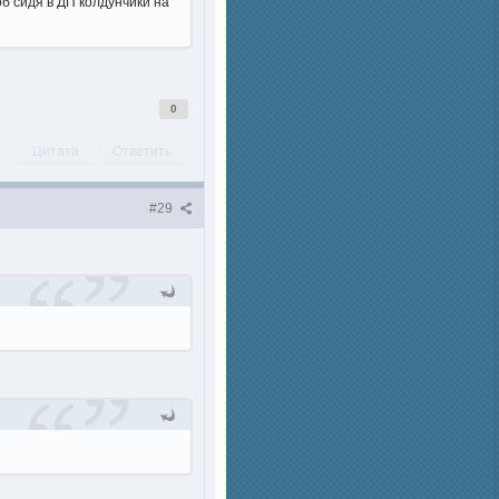
об сидя в ДП колдунчики на
0
Цитата
Ответить
#29