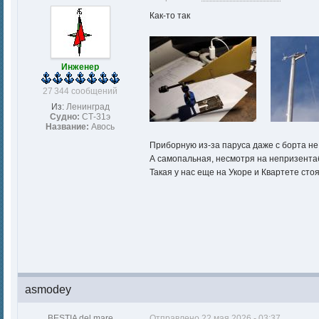
Как-то так
Инженер
27 344 сообщений
Из:
Ленинград
Судно:
СТ-31э
Название:
Авось
Приборную из-за паруса даже с борта не
А самопальная, несмотря на непризентаб
Такая у нас еще на Укоре и Квартете сто
asmodey
BESTIA del mare
Отправлено
22 мая 2026 - 03:37