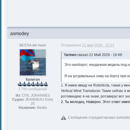
asmodey
BESTIA del mare
Отправлено
21 мая 2026 - 22:21
Yarinen
сказал 21 Май 2026 - 16:49:
Это наоборот, неудачная модель под 
Я на штурвальных сижу на борту при о
Капитан
1. Я имею ввиду не RotaVecta, такая у м
1 780 сообщений
Vertical Wind Transducer. Такие сейчас 
Из:
СПб, JOHANNES
ротовиндекс я не знаю,
ротавирус
вот зн
Судно:
JEANNEAU Eolia
2. Ты молодец. Наверно. Этот ответ име
25
Название:
Bestia
Сообщение отредактировал asmodey: