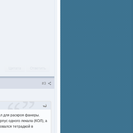
Цитата
Ответить
#3
ал для раскроя фанеры.
рпус одного лекала (КОЛ), а
зовался тетрадкой в