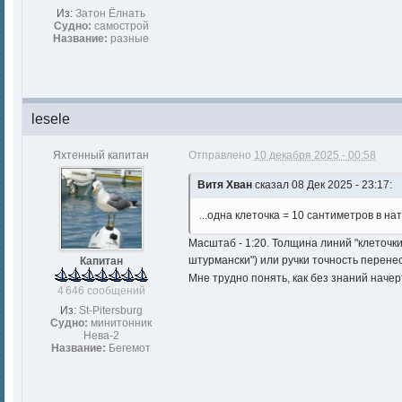
Из:
Затон Ёлнать
Судно:
самострой
Название:
разные
lesele
Яхтенный капитан
Отправлено
10 декабря 2025 - 00:58
Витя Хван
сказал 08 Дек 2025 - 23:17:
...одна клеточка = 10 сантиметров в нат
Масштаб - 1:20. Толщина линий "клеточки
штурмански") или ручки точность перене
Капитан
Мне трудно понять, как без знаний нач
4 646 сообщений
Из:
St-Pitersburg
Судно:
минитонник
Нева-2
Название:
Бегемот