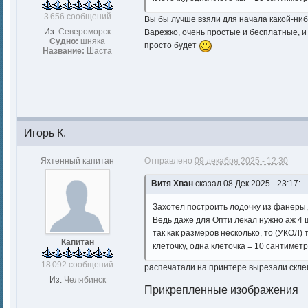
3 656 сообщений
Вы бы лучше взяли для начала какой-ниб
Из:
Североморск
Варежко, очень простые и бесплатные, и 
Судно:
шняка
просто будет
Название:
Шаста
Игорь К.
Яхтенный капитан
Отправлено
09 декабря 2025 - 12:30
Витя Хван
сказал 08 Дек 2025 - 23:17:
Захотел построить лодочку из фанеры,
Ведь даже для Опти лекал нужно аж 4 ш
так как размеров несколько, то (УКОЛ)
Капитан
клеточку, одна клеточка = 10 сантиметр
18 092 сообщений
распечатали на принтере вырезали склеи
Из:
Челябинск
Прикрепленные изображения