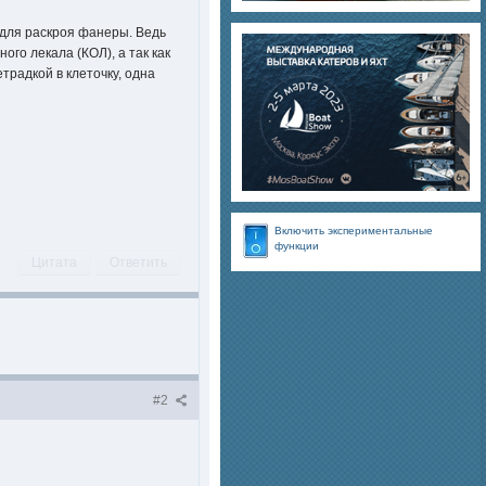
 для раскроя фанеры. Ведь
ого лекала (КОЛ), а так как
традкой в клеточку, одна
Включить экспериментальные
функции
Цитата
Ответить
#2