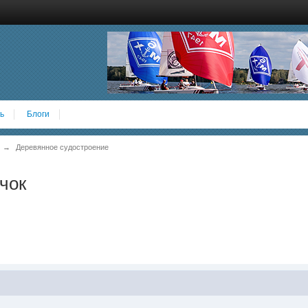
ь
Блоги
→
Деревянное судостроение
чок