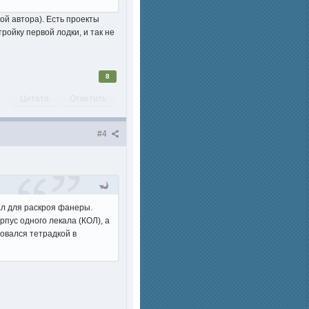
ой автора). Есть проекты
ройку первой лодки, и так не
8
Цитата
Ответить
#4
ал для раскроя фанеры.
рпус одного лекала (КОЛ), а
зовался тетрадкой в