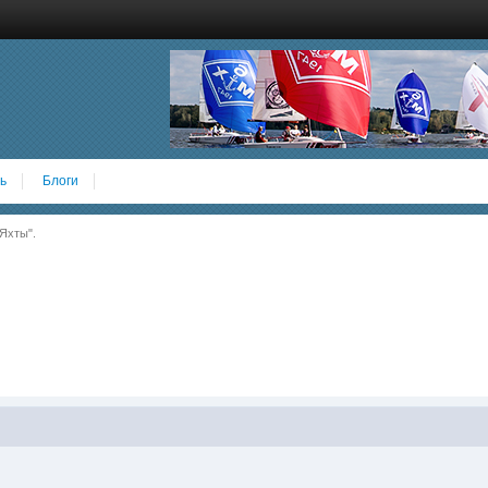
ь
Блоги
Яхты".