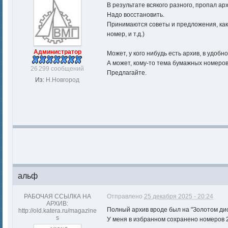
В результате всякого разного, пропал ар
Надо восстановить.
Принимаются советы и предложения, как 
номер, и т.д.)
Администратор
Может, у кого нибудь есть архив, в удобн
А может, кому-то тема бумажных номеров
26 299 сообщений
Предлагайте.
Из:
Н.Новгород
альф
РАБОЧАЯ ССЫЛКА НА
Отправлено
25 декабря 2025 - 20:24
АРХИВ:
Полный архив вроде был на "Золотом диск
http://old.katera.ru/magazine
s
У меня в избранном сохранено номеров 2