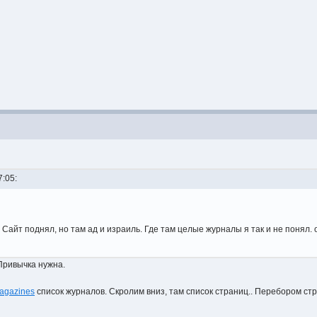
7:05:
 Сайт поднял, но там ад и израиль. Где там целые журналы я так и не понял
 Привычка нужна.
/magazines
список журналов. Скролим вниз, там список страниц.. Перебором с