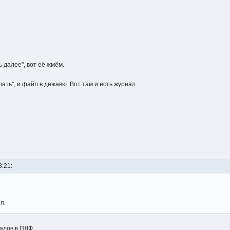
ь далее", вот её жмём.
чать", и файл в дежавю. Вот там и есть журнал:
8:21:
я.
налов в ПДФ.