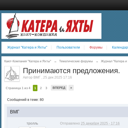
Журнал "Катера и Яхты"
Пользователи
Форумы
Календар
Кают-Компания "Катера и Яхты"
→
Тематические форумы
→
Журнал "Катера и 
Принимаются предложения.
Автор
BМГ
,
25 дек 2025 17:16
ВПЕРЕД
»
Страница 1 из 4
1
2
3
Сообщений в теме: 80
BМГ
тролль
Отправлено
25 декабря 2025 - 17:16