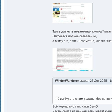
Там в углу есть незаметная кнопка "читат
Откроется полное оглавление,
а внизу его, опять незаметно, кнопка "ска
WinderWanderer
сказал 25 Дек 2025 - 1
Чё вы будете с ним делать - без поняти
Всё нормально там. Как и былО.
Часть (самая не ценная, глянцевая) жур