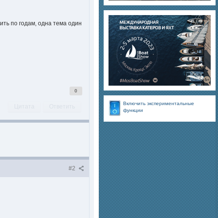
ить по годам, одна тема один
0
Включить экспериментальные
Цитата
Ответить
функции
#2