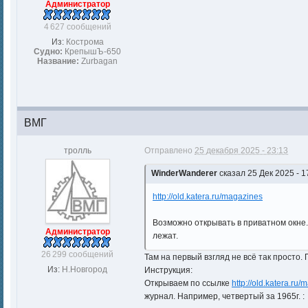
Администратор
4 627 сообщений
Из:
Кострома
Судно:
КрепышЪ-650
Название:
Zurbagan
BМГ
тролль
Отправлено
25 декабря 2025 - 23:13
WinderWanderer
сказал 25 Дек 2025 - 1
http://old.katera.ru/magazines
Возможно открывать в приватном окне.
Администратор
лежат.
26 299 сообщений
Там на первый взгляд не всё так просто.
Из:
Н.Новгород
Инструкция:
Открываем по ссылке
http://old.katera.ru
журнал. Например, четвертый за 1965г. :