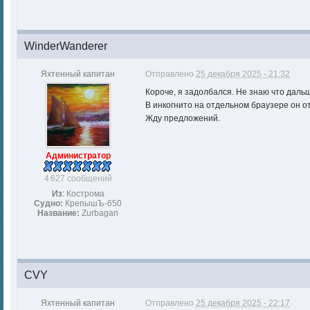
WinderWanderer
Яхтенный капитан
Отправлено
25 декабря 2025 - 21:32
Короче, я задолбался. Не знаю что дальше
В инкогнито на отдельном браузере он отк
Жду предложений.
Администратор
4 627 сообщений
Из:
Кострома
Судно:
КрепышЪ-650
Название:
Zurbagan
CVY
Яхтенный капитан
Отправлено
25 декабря 2025 - 22:17