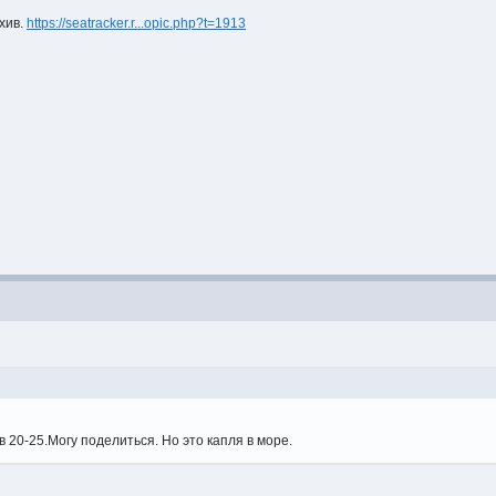
хив.
https://seatracker.r...opic.php?t=1913
 20-25.Могу поделиться. Но это капля в море.