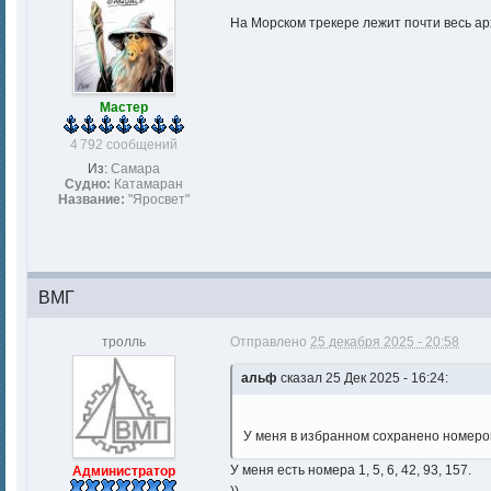
На Морском трекере лежит почти весь ар
Мастер
4 792 сообщений
Из:
Самара
Судно:
Катамаран
Название:
"Яросвет"
BМГ
тролль
Отправлено
25 декабря 2025 - 20:58
альф
сказал 25 Дек 2025 - 16:24:
У меня в избранном сохранено номеров
У меня есть номера 1, 5, 6, 42, 93, 157.
Администратор