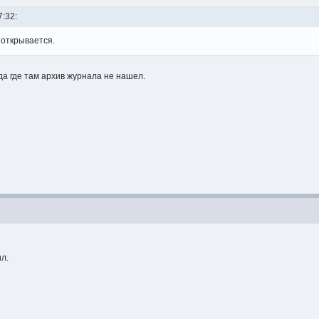
7:32:
 открывается.
да где там архив журнала не нашел.
л.