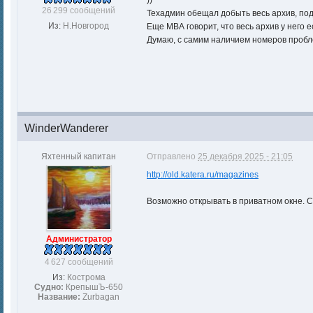
))
26 299 сообщений
Техадмин обещал добыть весь архив, подо
Из:
Н.Новгород
Еще МВА говорит, что весь архив у него е
Думаю, с самим наличием номеров пробл
WinderWanderer
Яхтенный капитан
Отправлено
25 декабря 2025 - 21:05
http://old.katera.ru/magazines
Возможно открывать в приватном окне. С
Администратор
4 627 сообщений
Из:
Кострома
Судно:
КрепышЪ-650
Название:
Zurbagan