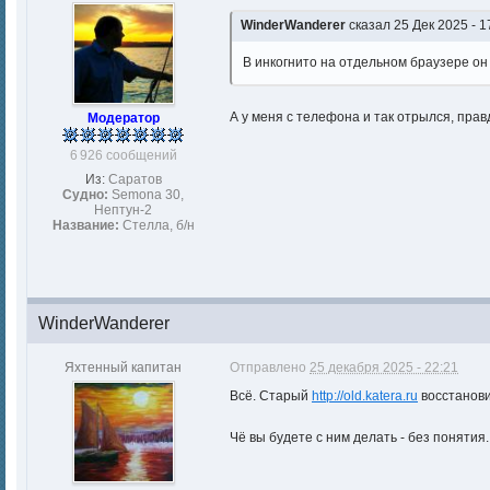
WinderWanderer
сказал 25 Дек 2025 - 1
В инкогнито на отдельном браузере он
А у меня с телефона и так отрылся, прав
Модератор
6 926 сообщений
Из:
Саратов
Судно:
Semona 30,
Нептун-2
Название:
Стелла, б/н
WinderWanderer
Яхтенный капитан
Отправлено
25 декабря 2025 - 22:21
Всё. Старый
http://old.katera.ru
восстанови
Чё вы будете с ним делать - без понятия.