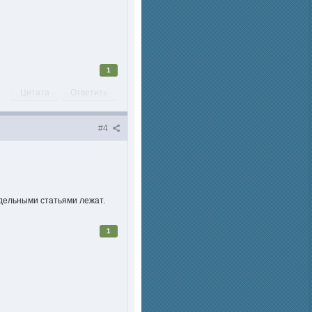
1
Цитата
Ответить
#4
тдельными статьями лежат.
1