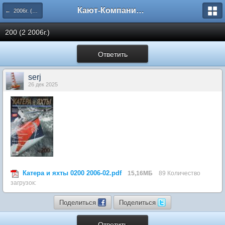
Кают-Компания "Катера и Яхты"
← 2006г. (199-204 номера)
200 (2 2006г.)
Ответить
serj
26 дек 2025
Катера и яхты 0200 2006-02.pdf
15,16МБ
89 Количество
загрузок:
Поделиться
Поделиться
Ответить