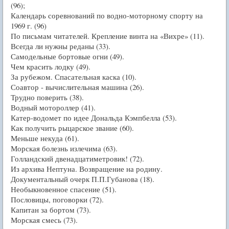
(96);
Календарь соревнований по водно-моторному спорту на
1969 г. (96)
По письмам читателей. Крепление винта на «Вихре» (11).
Всегда ли нужны реданы (33).
Самодельные бортовые огни (49).
Чем красить лодку (49).
За рубежом. Спасательная каска (10).
Соавтор - вычислительная машина (26).
Трудно поверить (38).
Водный мотороллер (41).
Катер-водомет по идее Дональда Кэмпбелла (53).
Как получить рыцарское звание (60).
Меньше некуда (61).
Морская болезнь излечима (63).
Голландский двенадцатиметровик! (72).
Из архива Нептуна. Возвращение на родину.
Документальный очерк П.П.Губанова (18).
Необыкновенное спасение (51).
Пословицы, поговорки (72).
Капитан за бортом (73).
Морская смесь (73).