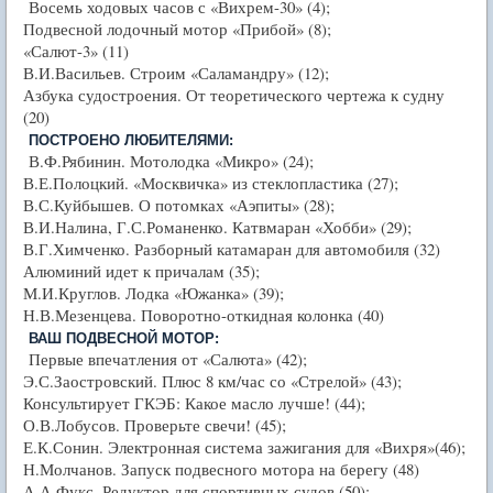
Восемь ходовых часов с «Вихрем-30» (4);
Подвесной лодочный мотор «Прибой» (8);
«Салют-3» (11)
В.И.Васильев. Строим «Саламандру» (12);
Азбука судостроения. От теоретического чертежа к судну
(20)
ПОСТРОЕНО ЛЮБИТЕЛЯМИ:
В.Ф.Рябинин. Мотолодка «Микро» (24);
В.Е.Полоцкий. «Москвичка» из стеклопластика (27);
В.С.Куйбышев. О потомках «Аэпиты» (28);
В.И.Налина, Г.С.Романенко. Катвмаран «Хобби» (29);
В.Г.Химченко. Разборный катамаран для автомобиля (32)
Алюминий идет к причалам (35);
М.И.Круглов. Лодка «Южанка» (39);
Н.В.Мезенцева. Поворотно-откидная колонка (40)
ВАШ ПОДВЕСНОЙ МОТОР:
Первые впечатления от «Салюта» (42);
Э.С.Заостровский. Плюс 8 км/час со «Стрелой» (43);
Консультирует ГКЭБ: Какое масло лучше! (44);
О.В.Лобусов. Проверьте свечи! (45);
Е.К.Сонин. Электронная система зажигания для «Вихря»(46);
Н.Молчанов. Запуск подвесного мотора на берегу (48)
А.А.Фукс. Редуктор для спортивных судов (50);