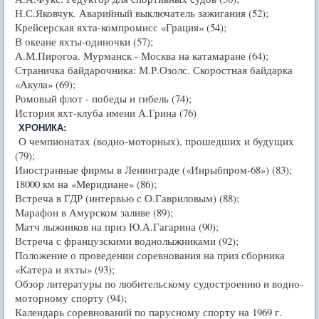
Н.С.Яковчук. Аварийный выключатель зажигания (52);
Крейсерская яхта-компромисс «Грация» (54);
В океане яхты-одиночки (57);
А.М.Пирогоа. Мурманск - Москва на катамаране (64);
Страничка байдарочника: М.Р.Озолс. Скоростная байдарка
«Акула» (69);
Ромовый флот - победы и гибель (74);
История яхт-клуба имени А.Грина (76)
ХРОНИКА:
О чемпионатах (водно-моторных), прошедших и будущих
(79);
Иностранные фирмы в Ленинграде («Инрыбпром-68») (83);
18000 км на «Меридиане» (86);
Встреча в ГДР (интервью с О.Гавриловым) (88);
Марафон в Амурском заливе (89);
Матч лыжников на приз Ю.А.Гагарина (90);
Встреча с французскими воднолыжниками (92);
Положение о проведении соревнования на приз сборника
«Катера и яхты» (93);
Обзор литературы по любительскому судостроению и водно-
моторному спорту (94);
Календарь соревнований по парусному спорту на 1969 г.