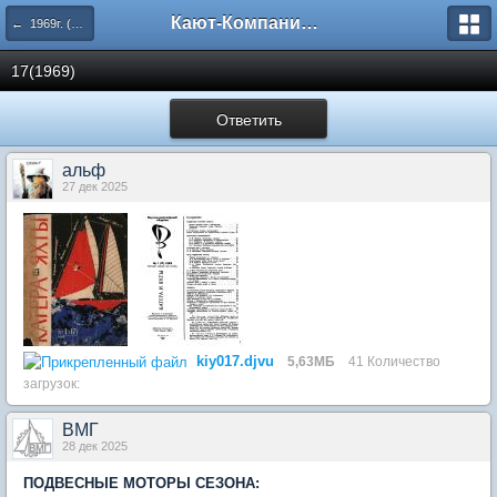
Кают-Компания "Катера и Яхты"
← 1969г. (17-22 номера)
17(1969)
Ответить
альф
27 дек 2025
kiy017.djvu
5,63МБ
41 Количество
загрузок:
BМГ
28 дек 2025
ПОДВЕСНЫЕ МОТОРЫ СЕЗОНА: