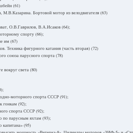
шбейн (61)
, М.В.Казарина. Бортовой мотор из велодвигателя (63)
т, О.В.Гаврилов, В.А.Исаков (64);
оторному спорту (66);
е им (67)
. Техника фигурного катания (часть вторая) (72)
го союза парусного спорта (78)
 вокруг света (80)
);
одно-моторного спорта СССР (91);
 гонкам (92);
ого спорта СССР (92);
 по парусным яхтам (93);
 капитана» (95)
овысить мощность «Ветерка-8». Цилиндры моторов «ЗИФ-5» и «Стре