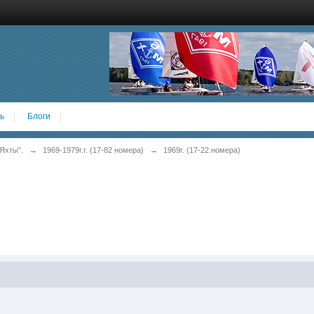
ь
Блоги
Яхты".
→
1969-1979г.г. (17-82 номера)
→
1969г. (17-22 номера)