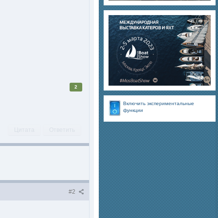
2
Включить экспериментальные
функции
Цитата
Ответить
#2