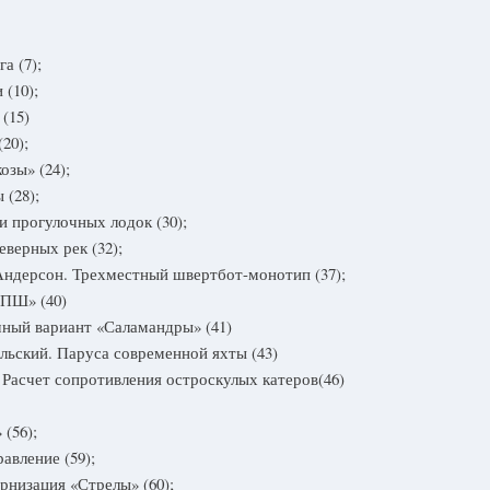
а (7);
(10);
(15)
20);
озы» (24);
(28);
 прогулочных лодок (30);
еверных рек (32);
Андерсон. Трехместный швертбот-монотип (37);
«ПШ» (40)
чный вариант «Саламандры» (41)
льский. Паруса современной яхты (43)
 Расчет сопротивления остроскулых катеров(46)
(56);
авление (59);
рнизация «Стрелы» (60);