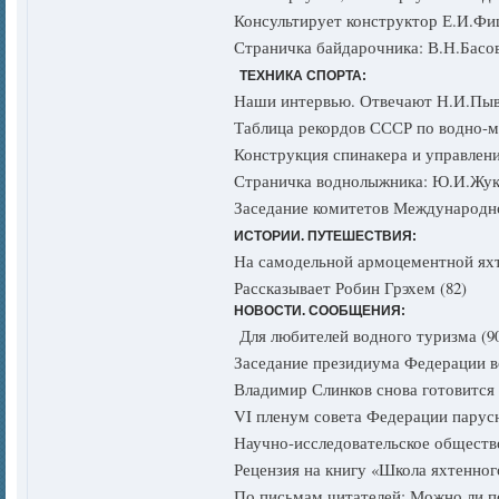
Консультирует конструктор Е.И.Фи
Страничка байдарочника: В.Н.Басов
ТЕХНИКА СПОРТА:
Наши интервью. Отвечают Н.И.Пывва
Таблица рекордов СССР по водно-м
Конструкция спинакера и управлени
Страничка воднолыжника: Ю.И.Жуков
Заседание комитетов Международно
ИСТОРИИ. ПУТЕШЕСТВИЯ:
На самодельной армоцементной яхте
Рассказывает Робин Грэхем (82)
НОВОСТИ. СООБЩЕНИЯ:
Для любителей водного туризма (90
Заседание президиума Федерации в
Владимир Слинков снова готовится к
VI пленум совета Федерации парусн
Научно-исследовательское общество
Рецензия на книгу «Школа яхтенного
По письмам читателей: Можно ли п