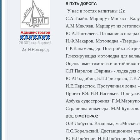
В ПУТЬ ДОРОГУ:
У нас в гостях капитаны (2);
С.А.Тиайн. Маршрут Москва - Калуг
А.М.Микляев. Маршрут из летописи 
Ю.А.Пантелеев. Плавание в шхерах 
Администратор
Н.Ф.Макаров. Мотолодка «Тверца» (
26 301 сообщений
Г.Р.Ванамельдер. Постройка «Стрек
Из:
Н.Новгород
Глиссирующая мотолодка для волны 
Оценка вместимости и остойчивости
С.П.Парилов «Эврика» - лодка для с
Ю.АГолдобин, Б.П.Григорьев, Г.В.
И.Е.Перестюк. Прогулочная лодка 
Проект КЯ: В.И.Васильев. Прогуло
Азбука судостроения: Г.М.Мариупо
Страничка инженера: М.М.Буньков.
ВСЕ О МОТОРАХ:
О.В.Лобусов. Владельцам «Москвы» 
Л.С.Корельский. Дистанционное упр
Ю.В.Горбунов, И.В.Горбунов. Моде