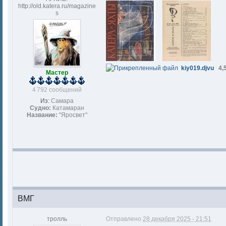
http://old.katera.ru/magazine
s
kiy019.djvu
4,
Мастер
4 792 сообщений
Из:
Самара
Судно:
Катамаран
Название:
"Яросвет"
BМГ
тролль
Отправлено
28 декабря 2025 - 21:51