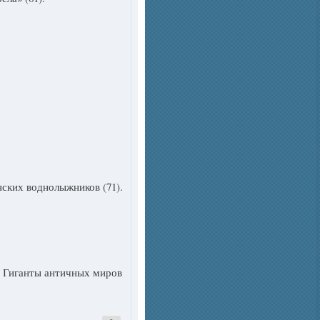
нских воднолыжников (71).
. Гиганты античных миров