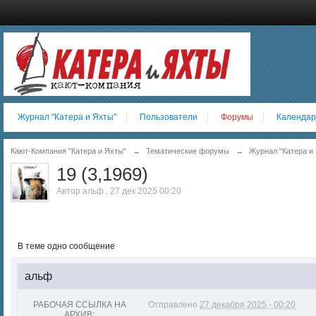
Журнал "Катера и Яхты"
Пользователи
Форумы
Календар
Кают-Компания "Катера и Яхты"
→
Тематические форумы
→
Журнал "Катера и 
19 (3,1969)
Автор
альф
,
27 дек 2025 00:20
В теме одно сообщение
альф
РАБОЧАЯ ССЫЛКА НА
Отправлено
27 декабря 2025 - 00:20
АРХИВ: