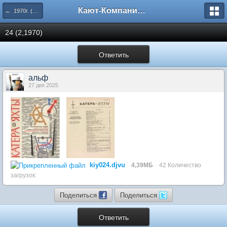
Кают-Компания "Катера и Яхты"
← 1970г. (23-28 номера)
24 (2,1970)
Ответить
альф
27 дек 2025
kiy024.djvu
4,39МБ
42 Количество
загрузок:
Поделиться
Поделиться
Ответить