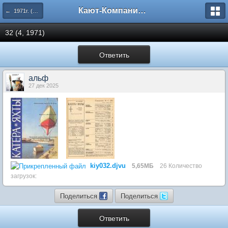
Кают-Компания "Катера и Яхты"
← 1971г. (29-34 номера)
32 (4, 1971)
Ответить
альф
27 дек 2025
kiy032.djvu
5,65МБ
26 Количество
загрузок:
Поделиться
Поделиться
Ответить