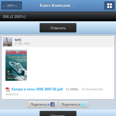
Кают-Компания "Катера и Яхты"
← 2007г. (205-210 номера)
206 (2 2007г.)
Ответить
serj
27 дек 2025
Катера и яхты 0206 2007-02.pdf
11,08МБ
45 Количество
загрузок:
Поделиться
Поделиться
Ответить