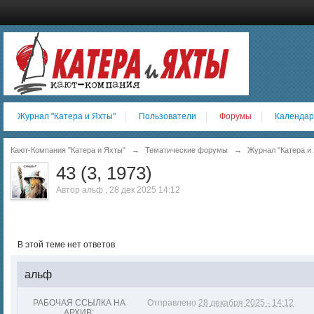
Журнал "Катера и Яхты"
Пользователи
Форумы
Календар
Кают-Компания "Катера и Яхты"
→
Тематические форумы
→
Журнал "Катера и 
43 (3, 1973)
Автор
альф
,
28 дек 2025 14:12
В этой теме нет ответов
альф
РАБОЧАЯ ССЫЛКА НА
Отправлено
28 декабря 2025 - 14:12
АРХИВ: