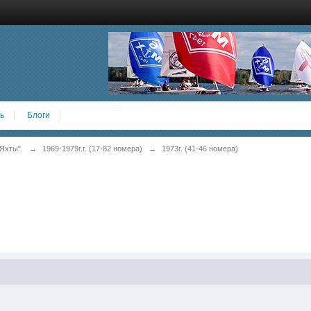
ь
Блоги
Яхты".
→
1969-1979г.г. (17-82 номера)
→
1973г. (41-46 номера)