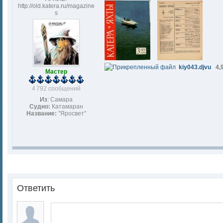
http://old.katera.ru/magazine
s
kiy043.djvu
4,
Мастер
4 792 сообщений
Из:
Самара
Судно:
Катамаран
Название:
"Яросвет"
Ответить