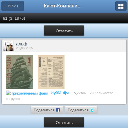
Кают-Компания "Катера и Яхты"
← 1976г. (59-64 номера)
61 (3, 1976)
Ответить
альф
28 дек 2025
kiy061.djvu
5,77МБ
29 Количество
загрузок:
Поделиться
Поделиться
Ответить