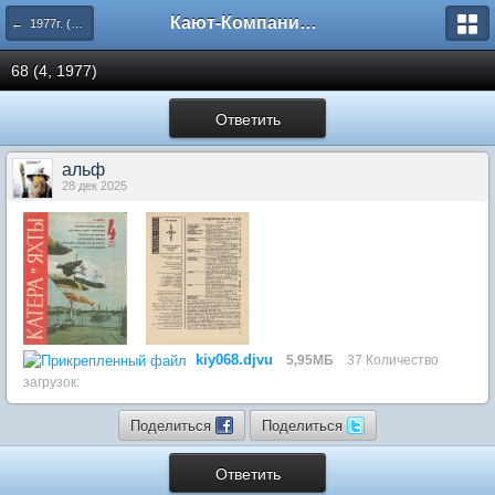
Кают-Компания "Катера и Яхты"
← 1977г. (65-70 номера)
68 (4, 1977)
Ответить
альф
28 дек 2025
kiy068.djvu
5,95МБ
37 Количество
загрузок:
Поделиться
Поделиться
Ответить