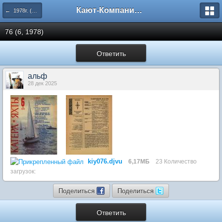
Кают-Компания "Катера и Яхты"
← 1978г. (71-76 номера)
76 (6, 1978)
Ответить
альф
28 дек 2025
kiy076.djvu
6,17МБ
23 Количество
загрузок:
Поделиться
Поделиться
Ответить