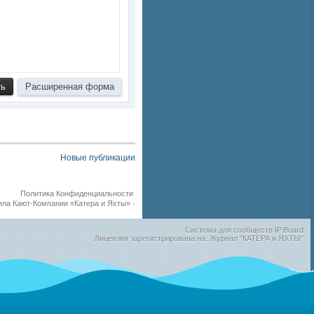
Новые публикации
Политика Конфиденциальности
ила Кают-Компании «Катера и Яхты»
·
Система для сообществ
IP.Board
Лицензия зарегистрирована на: Журнал "КАТЕРА и ЯХТЫ"