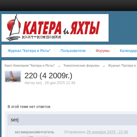
Журнал "Катера и Яхты"
Пользователи
Форумы
Календар
Кают-Компания "Катера и Яхты"
→
Тематические форумы
→
Журнал "Катера и 
220 (4 2009г.)
Автор
serj
,
28 дек 2025 22:46
В этой теме нет ответов
serj
катамараномечтатель
Отправлено
28 декабря 2025 - 22:46