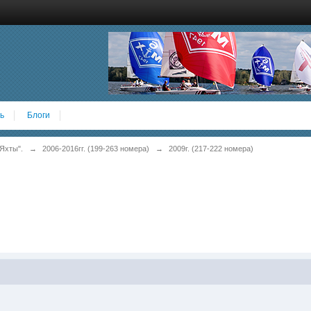
ь
Блоги
Яхты".
→
2006-2016гг. (199-263 номера)
→
2009г. (217-222 номера)