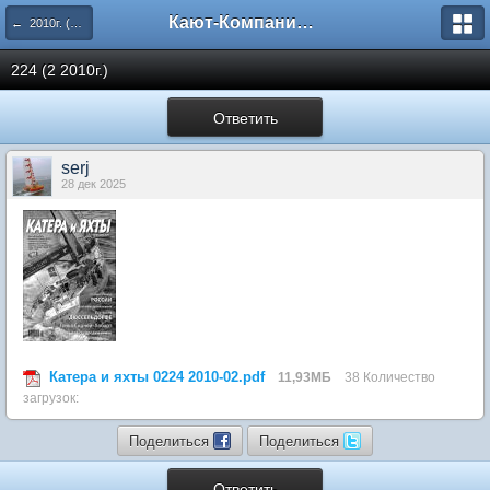
Кают-Компания "Катера и Яхты"
← 2010г. (223-228 номера)
224 (2 2010г.)
Ответить
serj
28 дек 2025
Катера и яхты 0224 2010-02.pdf
11,93МБ
38 Количество
загрузок:
Поделиться
Поделиться
Ответить