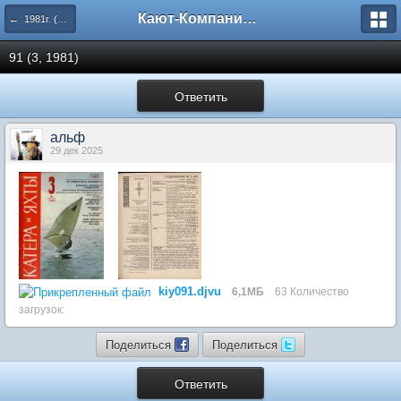
Кают-Компания "Катера и Яхты"
← 1981г. (89-94 номера)
91 (3, 1981)
Ответить
альф
29 дек 2025
kiy091.djvu
6,1МБ
63 Количество
загрузок:
Поделиться
Поделиться
Ответить