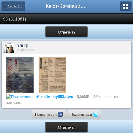
Кают-Компания "Катера и Яхты"
← 1981г. (89-94 номера)
93 (5, 1981)
Ответить
альф
29 дек 2025
kiy093.djvu
5,96МБ
28 Количество
загрузок:
Поделиться
Поделиться
Ответить