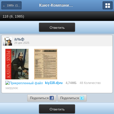
Кают-Компания "Катера и Яхты"
← 1985г. (113-118 номера)
118 (6, 1985)
Ответить
альф
29 дек 2025
kiy118.djvu
4,74МБ
48 Количество
загрузок:
Поделиться
Поделиться
Ответить