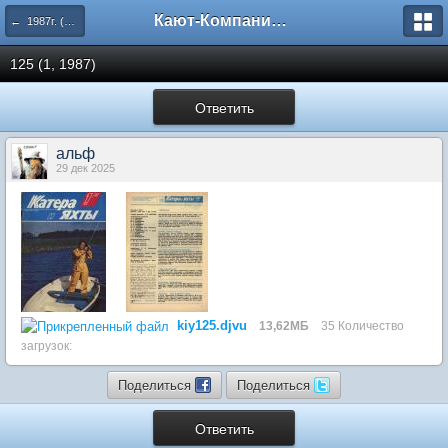
Кают-Компания "Катера и Яхты"
← 1987г. (125-130 номера)
125 (1, 1987)
Ответить
альф
29 дек 2025
kiy125.djvu
13,62МБ
35 Количество
загрузок:
Поделиться
Поделиться
Ответить