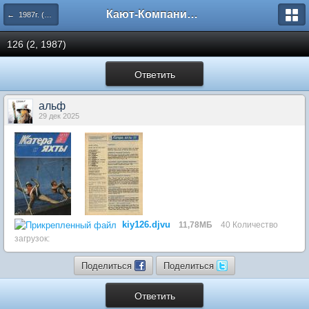
Кают-Компания "Катера и Яхты"
← 1987г. (125-130 номера)
126 (2, 1987)
Ответить
альф
29 дек 2025
kiy126.djvu
11,78МБ
40 Количество
загрузок:
Поделиться
Поделиться
Ответить