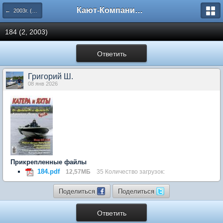
Кают-Компания "Катера и Яхты"
← 2003г. (183-187 номера)
184 (2, 2003)
Ответить
Григорий Ш.
08 янв 2026
Прикрепленные файлы
184.pdf
12,57МБ
35 Количество загрузок:
Поделиться
Поделиться
Ответить