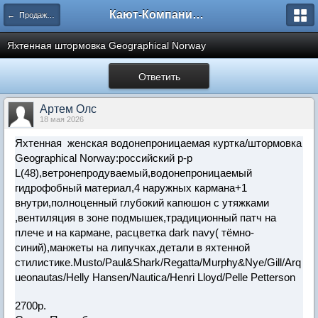
Кают-Компания "Катера и Яхты"
← Продажа судового оборудования и дельных вещей
Яхтенная штормовка Geographical Norway
Ответить
Артем Олс
18 мая 2026
Яхтенная женская водонепроницаемая куртка/штормовка
Geographical Norway:российский р-р
L(48),ветронепродуваемый,водонепроницаемый
гидрофобный материал,4 наружных кармана+1
внутри,полноценный глубокий капюшон с утяжками
,вентиляция в зоне подмышек,традиционный патч на
плече и на кармане, расцветка dark navy( тёмно-
синий),манжеты на липучках,детали в яхтенной
стилистике.Musto/Paul&Shark/Regatta/Murphy&Nye/Gill/Arq
ueonautas/Helly Hansen/Nauticа/Henri Lloyd/Pelle Petterson
2700р.