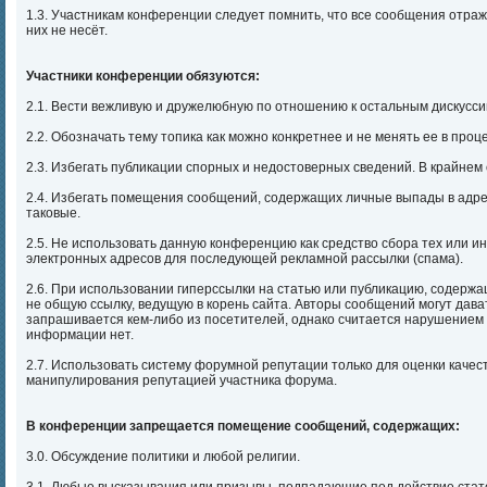
1.3. Участникам конференции следует помнить, что все сообщения отраж
них не несёт.
Участники конференции обязуются:
2.1. Вести вежливую и дружелюбную по отношению к остальным дискусс
2.2. Обозначать тему топика как можно конкретнее и не менять ее в проц
2.3. Избегать публикации спорных и недостоверных сведений. В крайнем 
2.4. Избегать помещения сообщений, содержащих личные выпады в адрес 
таковые.
2.5. Не использовать данную конференцию как средство сбора тех или и
электронных адресов для последующей рекламной рассылки (спама).
2.6. При использовании гиперссылки на статью или публикацию, содержа
не общую ссылку, ведущую в корень сайта. Авторы сообщений могут дав
запрашивается кем-либо из посетителей, однако считается нарушением
информации нет.
2.7. Использовать систему форумной репутации только для оценки качес
манипулирования репутацией участника форума.
В конференции запрещается помещение сообщений, содержащих:
3.0. Обсуждение политики и любой религии.