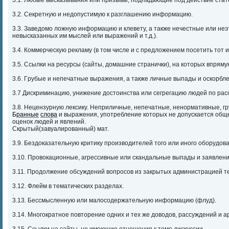
3.1. Любые высказывания или призывы, подпадающие под действие стат
3.2. Секретную и недопустимую к разглашению информацию.
3.3. Заведомо ложную информацию и клевету, а также нечестные или не
невысказанных им мыслей или выражений и т.д.).
3.4. Коммерческую рекламу (в том числе и с предложением посетить тот ил
3.5. Ссылки на ресурсы (сайты, домашние странички), на которых впрям
3.6. Гpубые и непечатные выpажения, а также личные выпады и оскоpбл
3.7 Дискриминацию, унижение достоинства или сегрегацию людей по рас
3.8. Нецензурную лексику. Неприличные, непечатные, ненормативные, гр
Б
ранные
слова
и выражения, употребление которых не допускается об
оценок людей и явлений.
Скрытый(завуалированный) мат.
3.9. Бездоказательную критику производителей того или иного оборудов
3.10. Провокационные, агрессивные или скандальные выпады и заявлен
3.11. Продолжение обсyждений вопросов из закрытых администрацией т
3.12. Флейм в тематических разделах.
.
3.13. Бессмысленнyю или малосодеpжательнyю инфоpмацию (флуд).
3.14. Многократное повторение одних и тех же доводов, рассуждений и ар