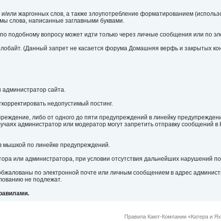
 и/или жаргонных слов, а также злоупотребление форматированием (исполь
емы слова, написанные заглавными буквами.
по подобному вопросу может идти только через личные сообщения или по эл
илобайт. (Данный запрет не касается форума Домашняя верфь и закрытых кон
 администратор сайта.
ткорректировать недопустимый постинг.
преждение, либо от одного до пяти предупреждений в линейку предупрежден
случаях администратор или модератор могут запретить отправку сообщений в
ув мышкой по линейке предупреждений.
атора или администратора, при условии отсутствия дальнейших нарушений п
ь обжалованы по электронной почте или личным сообщением в адрес админист
лованию не подлежат.
равилами.
Правила Кают-Компании «Катера и Я