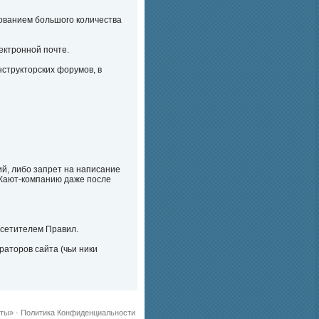
зованием большого количества
ектронной почте.
структорских форумов, в
ий, либо запрет на написание
 Кают-компанию даже после
осетителем Правил.
раторов сайта (чьи ники
хты»
·
Политика Конфиденциальности