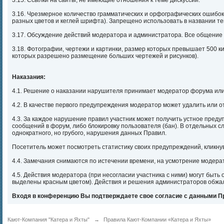
3.15. Ссылки на сайты, не имеющие отношения к теме дискуссии.
3.16. Чрезмерное количество грамматических и орфографических ошибок
разных цветов и кеглей шрифта). Запрещено использовать в названии т
3.17. Обсуждение действий модератора и администратора. Все общение 
3.18. Фотографии, чертежи и картинки, размер которых превышает 500 к
которых разрешено размещение больших чертежей и рисунков).
Наказания:
4.1. Решение о наказании нарушителя принимает модератор форума или
4.2. В качестве первого предупреждения модератор может удалить или о
4.3. За каждое нарушение правил участник может получить устное преду
сообщений в форум, либо блокировку пользователя (бан). В отдельных 
однократного, но грубого, нарушения данных Правил.
Посетитель может посмотреть статистику своих предупреждений, кликн
4.4. Замечания снимаются по истечении времени, на усмотрение модер
4.5. Действия модератора (при несогласии участника с ними) могут быт
выделены красным цветом). Действия и решения администраторов обжа
Входя в конференцию Вы подтверждаете свое согласие с данными П
Кают-Компания "Катера и Яхты"
→
Правила Кают-Компании «Катера и Яхты»