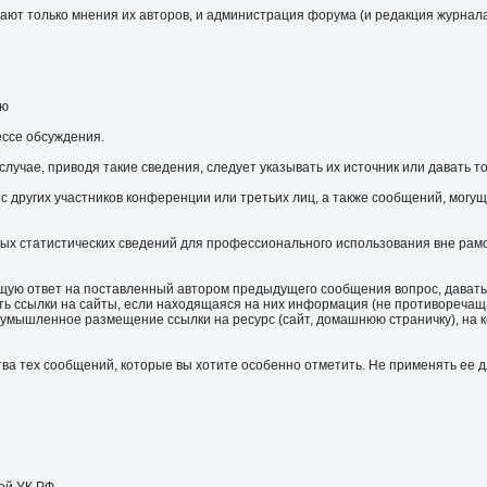
ают только мнения их авторов, и администрация форума (и редакция журнала
ию
ессе обсуждения.
случае, приводя такие сведения, следует указывать их источник или давать т
других участников конференции или третьих лиц, а также сообщений, могущ
ных статистических сведений для профессионального использования вне рамо
щую ответ на поставленный автором предыдущего сообщения вопрос, давать т
ать ссылки на сайты, если находящаяся на них информация (не противореч
 умышленное размещение ссылки на ресурс (сайт, домашнюю страничку), на 
тва тех сообщений, которые вы хотите особенно отметить. Не применять ее 