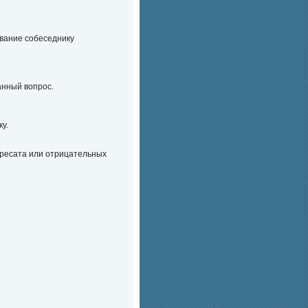
ывание собеседнику
анный вопрос.
у.
ресата или отрицательных