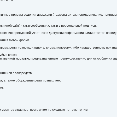
ей УК РФ.
этичные приемы ведения дискуссии (подмена цитат, передергивание, припис
и иной сайт) - как в сообщениях, так и в персональной подписи.
ую нет интересующей участников дискуссии информации и/или ответов на зад
ения в любой форме.
овому, религиозному, национальному, половому либо имущественному признак
убые слова.
щественной
моралью
,
предназначенные преимущественно для оскорбления ад
ания или плавсредств.
ия,
а также обсуждение религиозных тем.
ем.
гументов в разные, пусть и чем-то сходные по теме топики.