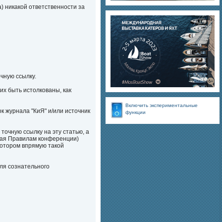
) никакой ответственности за
очную ссылку.
их быть истолкованы, как
Включить экспериментальные
к журнала "КиЯ" и/или источник
функции
очную ссылку на эту статью, а
ащая Правилам конференции)
котором впрямую такой
для сознательного