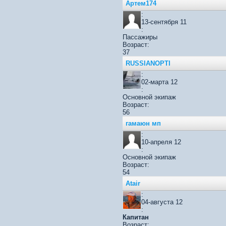
Артем174
:
13-сентября 11
:
Пассажиры
Возраст:
37
RUSSIANOPTI
:
02-марта 12
:
Основной экипаж
Возраст:
56
гамаюн мп
:
10-апреля 12
:
Основной экипаж
Возраст:
54
Atair
:
04-августа 12
:
Капитан
Возраст: