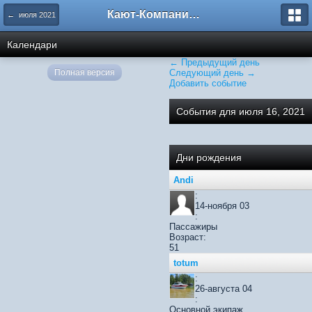
Кают-Компания "Катера и Яхты"
← июля 2021
Календари
← Предыдущий день
Полная версия
Следующий день →
Добавить событие
События для июля 16, 2021
Дни рождения
Andi
:
14-ноября 03
:
Пассажиры
Возраст:
51
totum
:
26-августа 04
:
Основной экипаж