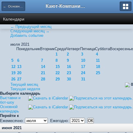
Кают-Компания "Катера и Яхты"
← Основной календарь
Календари
← Предыдущий месяц
Следующий месяц →
Добавить событие
июля 2021
Понедельник
Вторник
Среда
Четверг
Пятница
Суббота
Воскресенье
1
2
3
4
5
6
7
8
9
10
11
12
13
14
15
16
17
18
19
20
21
22
23
24
25
26
27
28
29
30
31
Текущий месяц
0
Текущая неделя
Выберите календарь
Выставки и
бот-шоу
Основной
календарь
Перейти к
Ежемесячно:
Ежегодно:
июня 2021