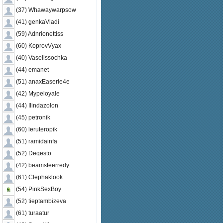
(37) Whawaywarpsow
(41) genkaVladi
(59) Adnrionettiss
(60) KoprovVyax
(40) Vaselissochka
(44) emanet
(51) anaxEaserie4e
(42) Mypeloyale
(44) Ilindazolon
(45) petronik
(60) leruteropik
(51) ramidainfa
(52) Deqesto
(42) beamsteerredy
(61) Clephaklook
(54) PinkSexBoy
(52) tieptambizeva
(61) turaatur