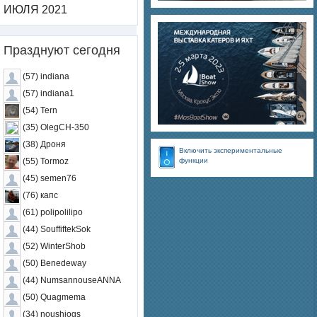
ИЮЛЯ 2021
Празднуют сегодня
(57) indiana
(57) indiana1
(54) Tern
(35) OlegCH-350
(38) Дроня
Включить экспериментальные
функции
(55) Tormoz
(45) semen76
(76) капс
(61) polipolilipo
(44) SouffiftekSok
(52) WinterShob
(50) Benedeway
(44) NumsannouseANNA
(50) Quagmema
(34) noushiogs