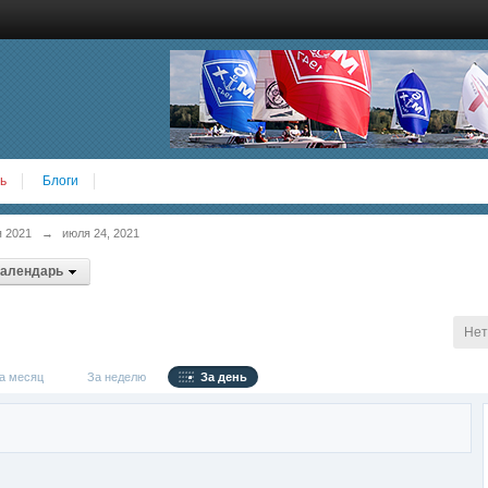
ь
Блоги
 2021
→
июля 24, 2021
календарь
Нет
 месяц
За неделю
За день