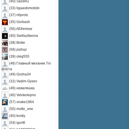
(40) SazaN1
(33) ligaavtomotobi
(37) rillprots
(35) Gorbash
(56) AEfremow
(40) Swillazitwona
(38) Bistie
(58) psihaz
(39) oleg555
(48) Главный механик 7го
флота
(49) Gosha34
(32) Vadim-Gysev
(46) неваляшка
(40) Velokolepno
(57) snake1964
(50) motto_one
(40) kostiy
(54) igortlt