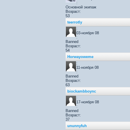
:
Основной экипаж
Возраст:
53
teerrotly
:
03-ноября 08
:
Banned
Возраст:
54
Horwayoweme
:
11-ноября 08
:
Banned
Возраст:
63
biockambboync
:
17-ноября 08
:
Banned
Возраст:
37
ununnyfuh