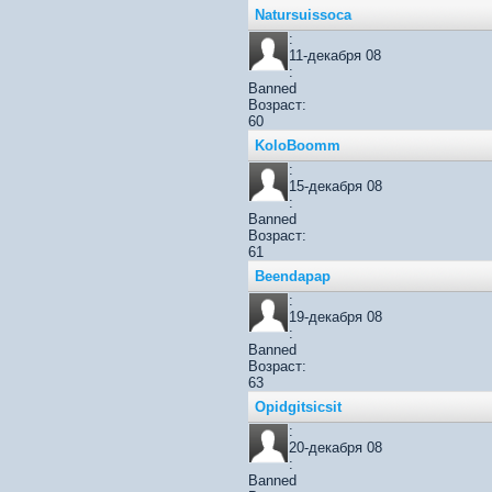
Natursuissoca
:
11-декабря 08
:
Banned
Возраст:
60
KoloBoomm
:
15-декабря 08
:
Banned
Возраст:
61
Beendapap
:
19-декабря 08
:
Banned
Возраст:
63
Opidgitsicsit
:
20-декабря 08
:
Banned