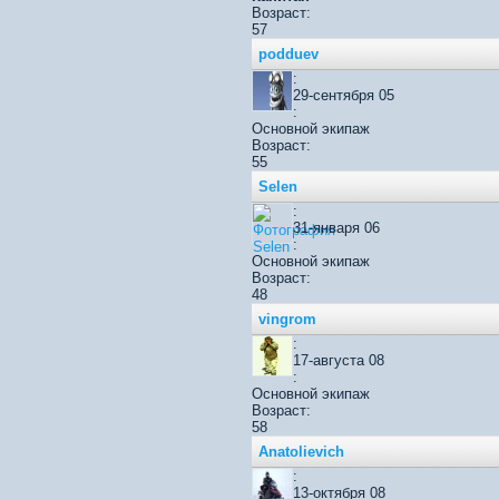
Возраст:
57
podduev
:
29-сентября 05
:
Основной экипаж
Возраст:
55
Selen
:
31-января 06
:
Основной экипаж
Возраст:
48
vingrom
:
17-августа 08
:
Основной экипаж
Возраст:
58
Anatolievich
:
13-октября 08