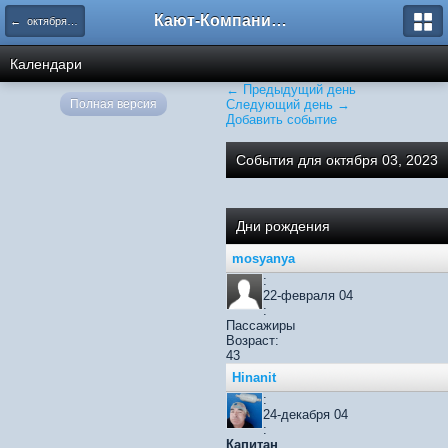
Кают-Компания "Катера и Яхты"
← октября 2023
Календари
← Предыдущий день
Полная версия
Следующий день →
Добавить событие
События для октября 03, 2023
Дни рождения
mosyanya
:
22-февраля 04
:
Пассажиры
Возраст:
43
Hinanit
:
24-декабря 04
:
Капитан