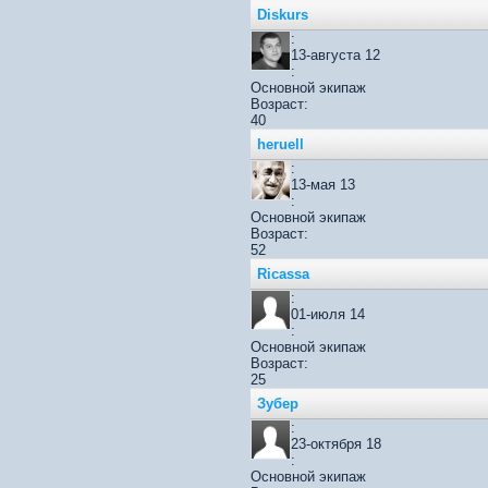
Diskurs
:
13-августа 12
:
Основной экипаж
Возраст:
40
heruell
:
13-мая 13
:
Основной экипаж
Возраст:
52
Ricassa
:
01-июля 14
:
Основной экипаж
Возраст:
25
Зубер
:
23-октября 18
:
Основной экипаж