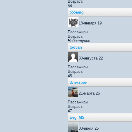
Возраст:
54
555amg
:
18-января 19
:
Пассажиры
Возраст:
Недоступно
toovan
:
30-августа 22
:
Пассажиры
Возраст:
45
Электрон
:
21-марта 25
:
Пассажиры
Возраст:
47
Evg_MS
:
03-июля 25