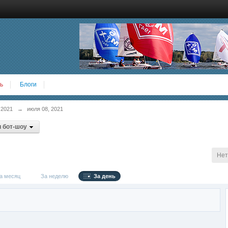
ь
Блоги
 2021
→
июля 08, 2021
 бот-шоу
Нет
 месяц
За неделю
За день