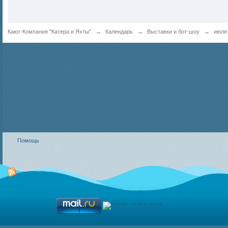
Кают-Компания "Катера и Яхты"
→
Календарь
→
Выставки и бот-шоу
→
июля
Помощь