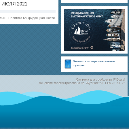
ИЮЛЯ 2021
хты»
·
Политика Конфиденциальности
Включить экспериментальные
функции
Система для сообществ
IP.Board
Лицензия зарегистрирована на: Журнал "КАТЕРА и ЯХТЫ"