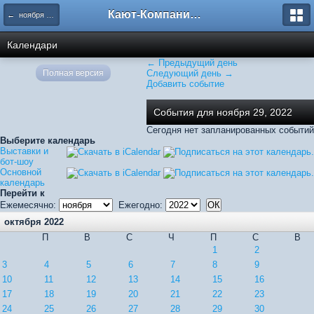
Кают-Компания "Катера и Яхты"
← ноября 2022
Календари
← Предыдущий день
Полная версия
Следующий день →
Добавить событие
События для ноября 29, 2022
Сегодня нет запланированных событий
Выберите календарь
Выставки и
бот-шоу
Основной
календарь
Перейти к
Ежемесячно:
Ежегодно:
октября 2022
П
В
С
Ч
П
С
В
1
2
3
4
5
6
7
8
9
10
11
12
13
14
15
16
17
18
19
20
21
22
23
24
25
26
27
28
29
30