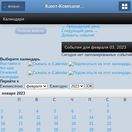
Кают-Компания "Катера и Яхты"
← февраля 2023
Календари
← Предыдущий день
Полная версия
Следующий день →
Добавить событие
События для февраля 03, 2023
Сегодня нет запланированных событий
Выберите календарь
Выставки и
бот-шоу
Основной
календарь
Перейти к
Ежемесячно:
Ежегодно:
января 2023
П
В
С
Ч
П
С
В
1
2
3
4
5
6
7
8
9
10
11
12
13
14
15
16
17
18
19
20
21
22
23
24
25
26
27
28
29