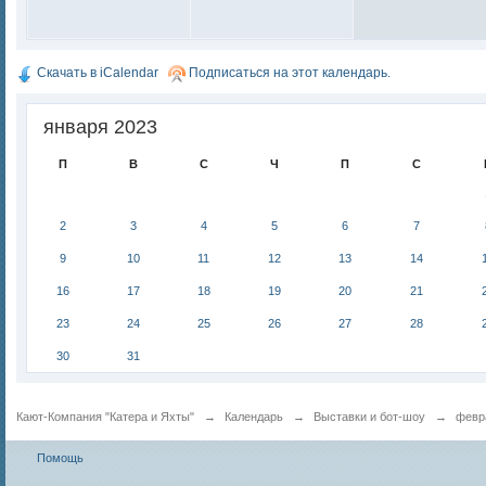
Скачать в iCalendar
Подписаться на этот календарь.
января 2023
П
В
С
Ч
П
С
2
3
4
5
6
7
9
10
11
12
13
14
16
17
18
19
20
21
23
24
25
26
27
28
30
31
Кают-Компания "Катера и Яхты"
→
Календарь
→
Выставки и бот-шоу
→
февр
Помощь