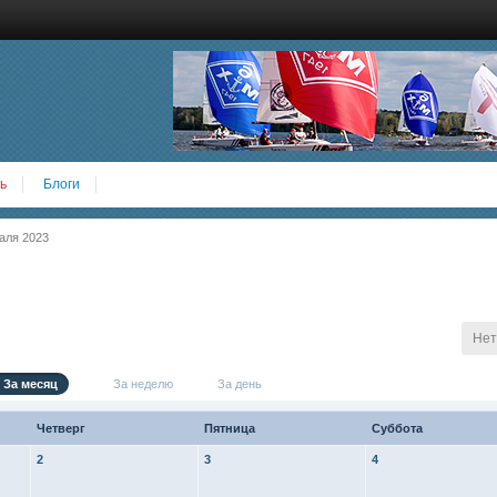
ь
Блоги
аля 2023
Нет
За месяц
За неделю
За день
Четверг
Пятница
Суббота
2
3
4