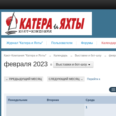
Журнал "Катера и Яхты"
Пользователи
Форумы
Календар
Кают-Компания "Катера и Яхты"
→
Календарь
→
Выставки и бот-шоу
→
февр
февраля 2023
в
Выставки и бот-шоу
← ПРЕДЫДУЩИЙ МЕСЯЦ
СЛЕДУЮЩИЙ МЕСЯЦ →
Перейти к
Понедельник
Вторник
Среда
1