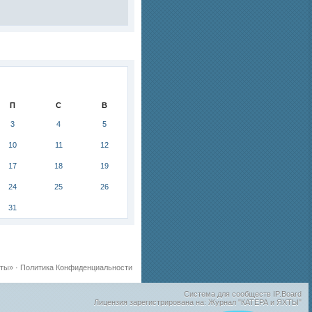
П
С
В
3
4
5
10
11
12
17
18
19
24
25
26
31
хты»
·
Политика Конфиденциальности
Система для сообществ
IP.Board
Лицензия зарегистрирована на: Журнал "КАТЕРА и ЯХТЫ"