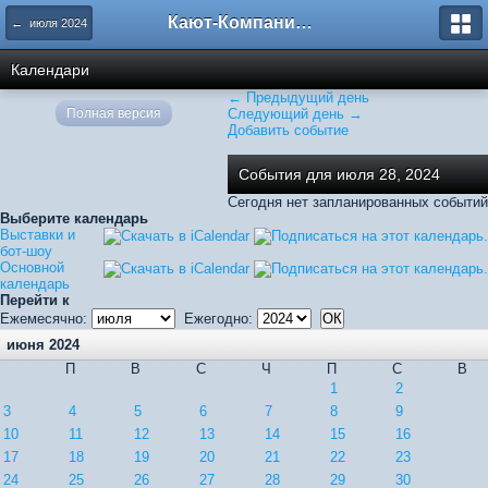
Кают-Компания "Катера и Яхты"
← июля 2024
Календари
← Предыдущий день
Полная версия
Следующий день →
Добавить событие
События для июля 28, 2024
Сегодня нет запланированных событий
Выберите календарь
Выставки и
бот-шоу
Основной
календарь
Перейти к
Ежемесячно:
Ежегодно:
июня 2024
П
В
С
Ч
П
С
В
1
2
3
4
5
6
7
8
9
10
11
12
13
14
15
16
17
18
19
20
21
22
23
24
25
26
27
28
29
30